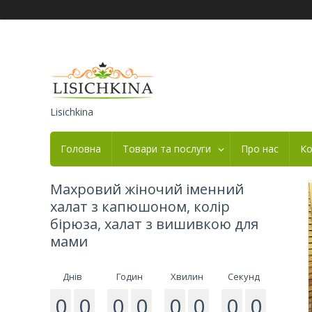
Lisichkina
Головна
Товари та послуги
Про нас
Ко
Махровий жіночий іменний
халат з капюшоном, колір
бірюза, халат з вишивкою для
мами
Днів
Годин
Хвилин
Секунд
0
0
0
0
0
0
0
0