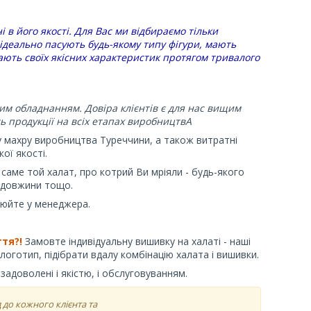
 в його якості. Для Вас ми відбираємо тільки
 ідеально пасують будь-якому типу фігури, мають
ають своїх якісних характеристик протягом тривалого
им обладнанням. Довіра клієнтів є для нас вищим
ь продукції на всіх етапах виробництвА
у махру виробництва Туреччини, а також витратні
ої якості.
аме той халат, про котрий Ви мріяли - будь-якого
, довжини тощо.
чнюйте у менеджера.
тя?!
Замовте індивідуальну вишивку на халаті - наші
оготип, підібрати вдалу комбінацію халата і вишивки.
адоволені і якістю, і обслуговуванням.
 до кожного клієнта та