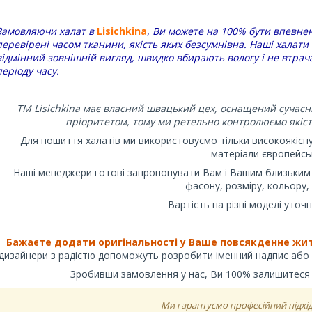
Замовляючи халат в
Lisichkina
, Ви можете на 100% бути впевнені
перевірені часом тканини, якість яких безсумнівна. Наші халати
відмінний зовнішній вигляд, швидко вбирають вологу і не втрач
періоду часу.
ТМ Lisichkina має власний швацький цех, оснащений сучасн
пріоритетом, тому ми ретельно контролюємо якіст
Для пошиття халатів ми використовуємо тільки високоякісн
матеріали європейськ
Наші менеджери готові запропонувати Вам і Вашим близьким с
фасону, розміру, кольору
Вартість на різні моделі уто
Бажаєте додати оригінальності у Ваше
повсякденне жит
дизайнери з радістю допоможуть розробити іменний надпис або л
Зробивши замовлення у нас, Ви 100% залишитеся з
Ми гарантуємо професійний підхід