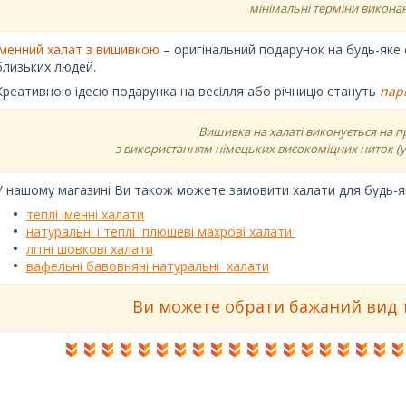
мінімальні терміни викона
Іменний халат з вишивкою
– оригінальний подарунок на будь-яке св
близьких людей.
Креативною ідеєю подарунка на весілля або річницю стануть
парн
Вишивка на халаті виконується на 
з використанням німецьких високоміцних ниток (у 
У нашому магазині Ви також можете замовити халати для будь-як
теплі іменні халати
натуральні і теплі плюшеві махрові халати
літні шовкові халати
вафельні бавовняні натуральні халати
Ви можете обрати бажаний вид тк