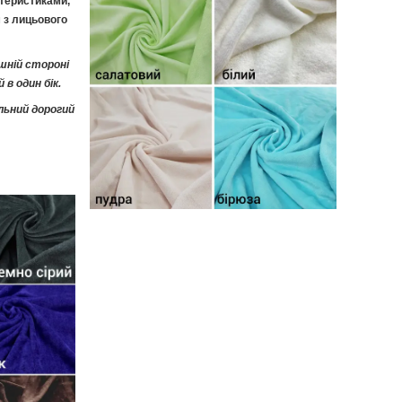
ктеристиками,
 з лицьового
шній стороні
 в один бік.
льний дорогий