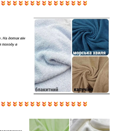
. На дотик він
я походу в