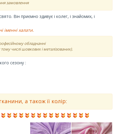
ння замовлення
ято. Він приємно здивує і колег, і знайомих, і
і іменні халати.
професійному обладнанні
тому числі шовкових і металізованих).
ого сезону :
анини, а також її колір: