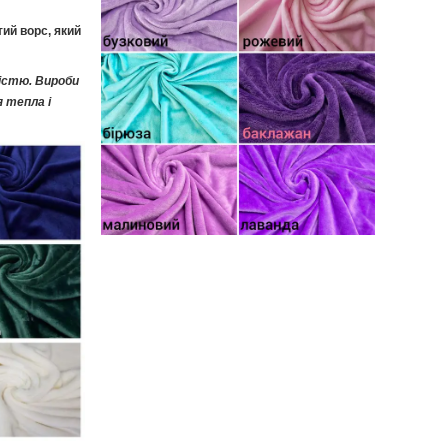
ий ворс, який
істю. Вироби
 тепла і