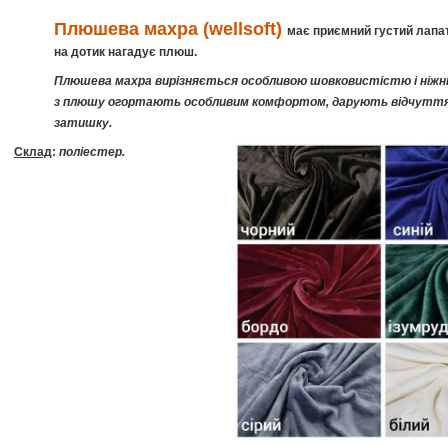
Плюшева махра (wellsoft)
має приємний густий лапат
на дотик нагадує плюш.
Плюшева махра вирізняється особливою шовковистістю і ніжн
з плюшу огортають особливим комфортом, дарують відчуття
затишку.
Склад
:
поліестер.