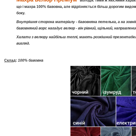
володіє тими ж якісними хара
що і махра 100% бавовна, але відрізняється більш дорогим видом
боку.
Внутрішня сторона матеріалу - бавовняна петелька, а на зовні
бавовняний ворс нагадує велюр - він рівний, щільний, направлений
Халати з велюру найбільш теплі, мають розкішний презентабе
вигляд.
Склад
:
100% бавовна