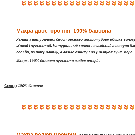
Махра двостороння, 100% бавовна
Халат з натуральної двосторонньої махри чудово вбирає вологу
м'який і пухнастий. Натуральний халат незамінний аксесуар дл
басейн, на річку влітку, в лазню взимку або у відпустку на море.
Махра, 100% бавовна пухнаста з обох сторін.
Склад
:
100% бавовна
Махра велюр
Преміум