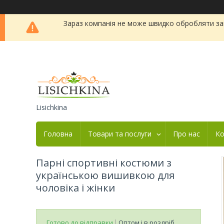
Зараз компанія не може швидко обробляти зам
Lisichkina
Головна
Товари та послуги
Про нас
Ко
Парні спортивні костюми з
українською вишивкою для
чоловіка і жінки
Готово до відправки
Оптом і в роздріб