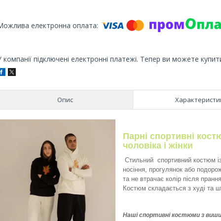
У компанії підключені електронні платежі. Тепер ви можете купит
Опис
Характеристи
Парні спортивні кост
чоловіка і жінки
Стильний спортивний костюм із 
носіння, прогулянок або подоро
та не втрачає колір після прання
Костюм складається з худі та шт
Наші спортивні костюми з вишив