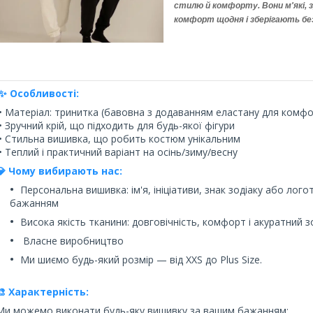
стилю й комфорту. Вони м'які, 
комфорт щодня і зберігають безд
✨ Особливості:
• Матеріал: тринитка (бавовна з додаванням еластану для комфо
• Зручний крій, що підходить для будь-якої фігури
• Стильна вишивка, що робить костюм унікальним
• Теплий і практичний варіант на осінь/зиму/весну
💎 Чому вибирають нас:
Персональна вишивка: ім'я, ініціативи, знак зодіаку або лог
бажанням
Висока якість тканини: довговічність, комфорт і акуратний з
Власне виробництво
Ми шиємо будь-який розмір — від ХXS до Plus Size.
🎨 Характерність:
Ми можемо виконати будь-яку вишивку за вашим бажанням: