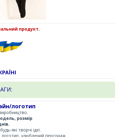
нальний продукт.
КРАЇНІ
АГИ:
айн/логотип
виробництво.
одель, розмір
нів.
удь-які творчі ідеї.
 логотип, улюблений персонаж.