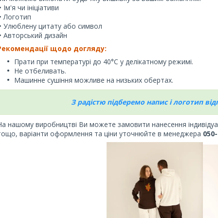
• Ім'я чи ініціативи
• Логотип
• Улюблену цитату або символ
• Авторський дизайн
Рекомендації щодо догляду:
Прати при температурі до 40°C у делікатному режимі.
Не отбеливать.
Машинне сушіння можливе на низьких обертах.
З радістю підберемо напис і логотип ві
На нашому виробництві Ви можете замовити нанесення індивідуаль
тощо, варіанти оформлення та ціни уточнюйте в менеджера
050-