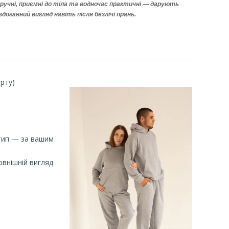
зручні, приємні до тіла та водночас практичні — дарують
оганний вигляд навіть після безлічі прань.
рту)
отип — за вашим
овнішній вигляд