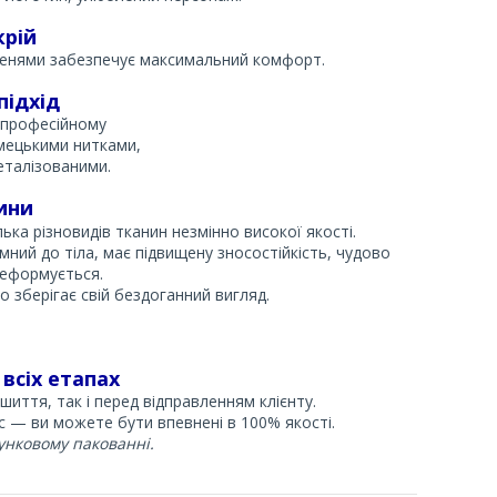
крій
шенями забезпечує максимальний комфорт.
підхід
 професійному
мецькими нитками,
талізованими.
нини
ка різновидів тканин незмінно високої якості.
ний до тіла, має підвищену зносостійкість, чудово
деформується.
 зберігає свій бездоганний вигляд.
 всіх етапах
шиття, так і перед відправленням клієнту.
 — ви можете бути впевнені в 100% якості.
нковому пакованні.