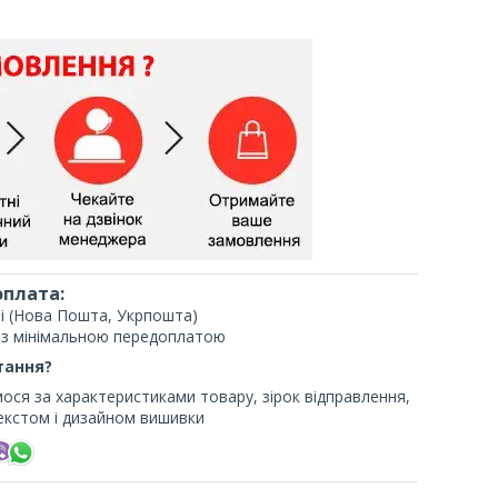
оплата:
опі (Нова Пошта, Укрпошта)
 з мінімальною передоплатою
тання?
мося за характеристиками товару, зірок відправлення,
екстом і дизайном вишивки