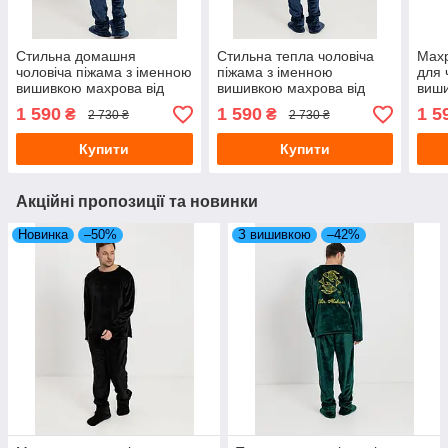
Стильна домашня
Стильна тепла чоловіча
Махр
чоловіча піжама з іменною
піжама з іменною
для 
вишивкою махрова від
вишивкою махрова від
виши
виробника, Теплі чоловічі
виробника, Турецькі
чорн
1 590
1 590
1 5
₴
₴
2 730 ₴
2 730 ₴
піжами
чоловічі піжами
піжа
Купити
Купити
Акційні пропозиції та новинки
Новинка
–50%
З вишивкою
–42%