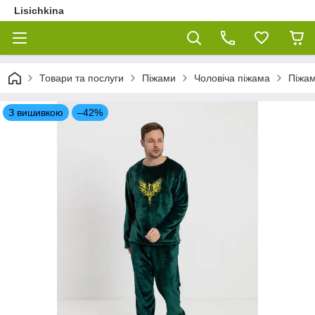
Lisichkina
Товари та послуги
Піжами
Чоловіча піжама
Піжам
З вишивкою
–42%