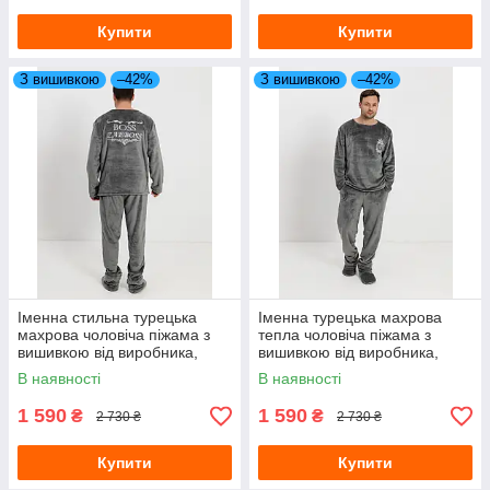
Купити
Купити
З вишивкою
–42%
З вишивкою
–42%
Іменна стильна турецька
Іменна турецька махрова
махрова чоловіча піжама з
тепла чоловіча піжама з
вишивкою від виробника,
вишивкою від виробника,
Теплі чоловічі піжами
Піжами для чоловіків
В наявності
В наявності
1 590
1 590
₴
₴
2 730 ₴
2 730 ₴
Купити
Купити