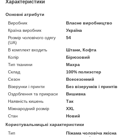
Характеристики
Основні атрибути
Виробник
Власне виробництво
Країна виробник
Україна
Розмір чоловічого одягу
54
(UA)
В комплект входить
Штани, Кофта
Колір
Бірюзовий
Тип тканини
Махра
Склад
100% полиэстер
Сезон
Всесезонний
Візерунки і принти
Без візерунків і принтів
Оздоблення та прикраси
Вишивка
Наявність кишень
Так
Міжнародний розмір
XXL
Стан
Новий
Користувальницькі характеристики
Тип
Піжама чоловіча якісна