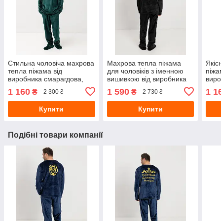
Стильна чоловіча махрова
Махрова тепла піжама
Якіс
тепла піжама від
для чоловіків з іменною
піжа
виробника смарагдова,
вишивкою від виробника
виро
Турецькі чоловічі піжами
чорна, Турецькі чоловічі
Чоло
1 160
1 590
1 1
₴
₴
2 300 ₴
2 730 ₴
піжами
виро
Купити
Купити
Подібні товари компанії