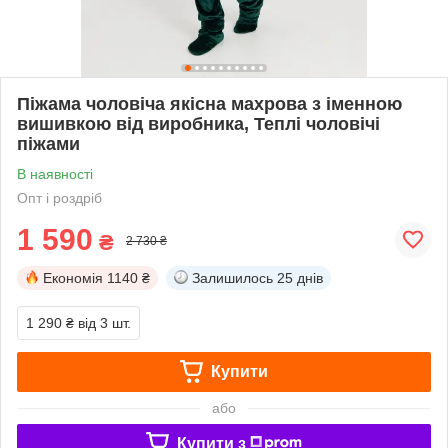
Піжама чоловіча якісна махрова з іменною
вишивкою від виробника, Теплі чоловічі
піжами
В наявності
Опт і роздріб
1 590
₴
2 730 ₴
Економія
1140 ₴
Залишилось
25 днів
1 290 ₴
від 3 шт.
Купити
або
Купити з