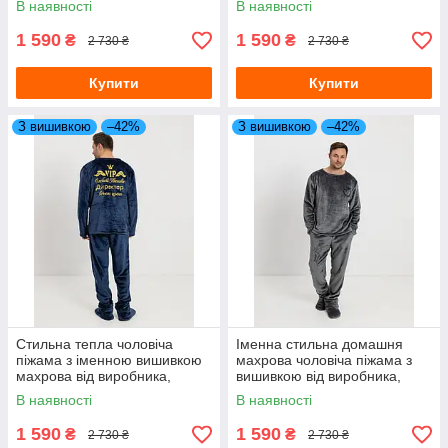
В наявності
В наявності
1 590
1 590
₴
₴
2 730 ₴
2 730 ₴
Купити
Купити
З вишивкою
–42%
З вишивкою
–42%
Стильна тепла чоловіча
Іменна стильна домашня
піжама з іменною вишивкою
махрова чоловіча піжама з
махрова від виробника,
вишивкою від виробника,
Турецькі чоловічі піжами
Теплі чоловічі піжами
В наявності
В наявності
1 590
1 590
₴
₴
2 730 ₴
2 730 ₴