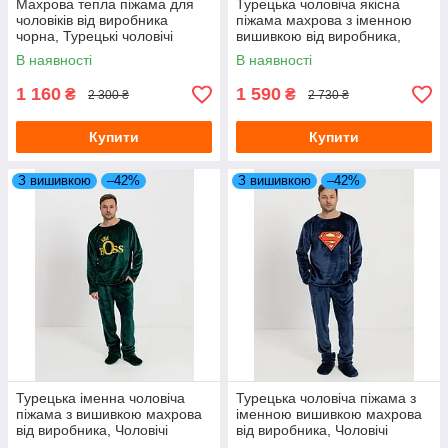
Махрова тепла піжама для
Турецька чоловіча якісна
чоловіків від виробника
піжама махрова з іменною
чорна, Турецькі чоловічі
вишивкою від виробника,
піжами
Чоловічі піжами
В наявності
В наявності
1 160
1 590
₴
₴
2 300 ₴
2 730 ₴
Купити
Купити
З вишивкою
–42%
З вишивкою
–42%
Турецька іменна чоловіча
Турецька чоловіча піжама з
піжама з вишивкою махрова
іменною вишивкою махрова
від виробника, Чоловічі
від виробника, Чоловічі
піжами та домашні костюми
піжами осінь-зима