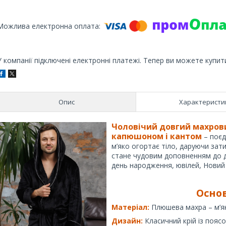
У компанії підключені електронні платежі. Тепер ви можете купит
Опис
Характеристи
Чоловічий довгий махрови
капюшоном і кантом
– поє
м’яко огортає тіло, даруючи зати
стане чудовим доповненням до 
день народження, ювілей, Новий 
Осно
Матеріал:
Плюшева махра – м’як
Дизайн:
Класичний крій із пояс