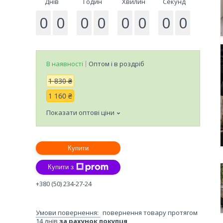
Днів
Годин
Хвилин
Секунд
0
0
0
0
0
0
0
0
В наявності
Оптом і в роздріб
1 830 ₴
1 160 ₴
Показати оптові ціни
Купити
Купити з
+380 (50) 234-27-24
повернення товару протягом
14 днів
за рахунок покупця