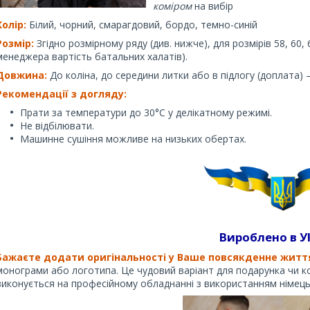
коміром
на вибір
Колір:
Білий, чорний, смарагдовий, бордо, темно-синій
Розмір:
Згідно розмірному ряду (див. нижче), для розмірів 58, 60, 
менеджера вартість батальних халатів).
Довжина:
До коліна, до середини литки або в підлогу (доплата
Рекомендації з догляду:
Прати за температури до 30°C у делікатному режимі.
Не відбілювати.
Машинне сушіння можливе на низьких обертах.
Вироблено в У
Бажаєте додати оригінальності у Ваше повсякденне житт
монограми або логотипа. Це чудовий варіант для подарунка чи к
виконується на професійному обладнанні з використанням німець