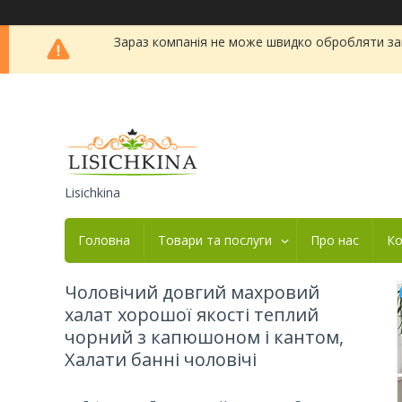
Зараз компанія не може швидко обробляти зам
Lisichkina
Головна
Товари та послуги
Про нас
Ко
Чоловічий довгий махровий
халат хорошої якості теплий
чорний з капюшоном і кантом,
Халати банні чоловічі