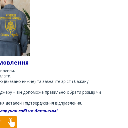
мовлення
влення.
плати.
 (вказано нижче) та зазначте зріст і бажану
еджеру – він допоможе правильно обрати розмір чи
ня деталей і підтвердження відправлення.
одарунок собі чи близьким!