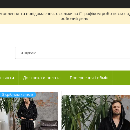
овлення та повідомлення, оскільки за її графіком роботи сього
робочий день
нтакти
Доставка и оплата
Повернення і обмін
З срібним кантом