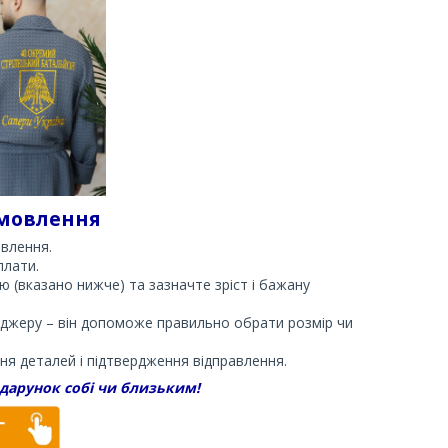
мовлення
влення.
плати.
 (вказано нижче) та зазначте зріст і бажану
еджеру – він допоможе правильно обрати розмір чи
ня деталей і підтвердження відправлення.
одарунок собі чи близьким!