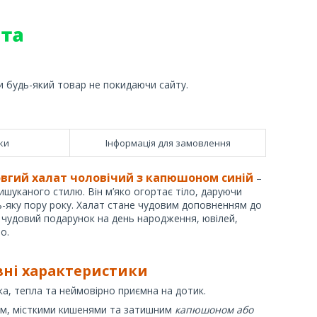
и будь-який товар не покидаючи сайту.
ки
Інформація для замовлення
вгий халат чоловічий з капюшоном синій
–
шуканого стилю. Він м’яко огортає тіло, даруючи
дь-яку пору року. Халат стане чудовим доповненням до
чудовий подарунок на день народження, ювілей,
о.
вні характеристики
а, тепла та неймовірно приємна на дотик.
ом, місткими кишенями та затишним
капюшоном або