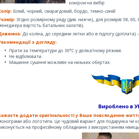
коміром
на вибір
Колір:
Білий, чорний, смарагдовий, бордо, темно-синій
Розмір:
Згідно розмірному ряду (див. нижче), для розмірів 58, 60, 
менеджера вартість батальних халатів).
Довжина:
До коліна, до середини литки або в підлогу (доплата
Рекомендації з догляду:
Прати за температури до 30°C у делікатному режимі.
Не відбілювати.
Машинне сушіння можливе на низьких обертах.
Вироблено в У
Бажаєте додати оригінальності у Ваше повсякденне житт
монограми або логотипа. Це чудовий варіант для подарунка чи к
виконується на професійному обладнанні з використанням німець