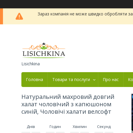
Зараз компанія не може швидко обробляти зам
Lisichkina
Головна
Товари та послуги
Про нас
Ко
Натуральний махровий довгий
халат чоловічий з капюшоном
синій, Чоловічі халати велсофт
Днів
Годин
Хвилин
Секунд