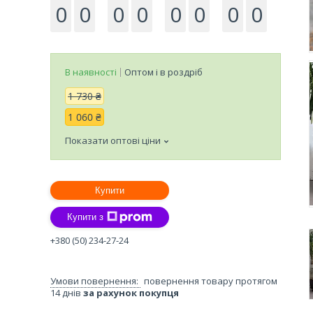
0
0
0
0
0
0
0
0
В наявності
Оптом і в роздріб
1 730 ₴
1 060 ₴
Показати оптові ціни
Купити
Купити з
+380 (50) 234-27-24
повернення товару протягом
14 днів
за рахунок покупця