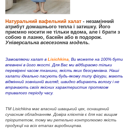
Натуральний
вафельний халат
- незамінний
атрибут домашнього тепла і затишку. Його
приємно носити не тільки вдома, але і брати з
собою в лазню, басейн або в подорож.
Універсальна всесезонна модель.
Замовляючи халат в
Lisichkina
, Ви можете на 100% бути
впевнені в його якості. Для Вас ми відбираємо тільки
перевірені часом тканини, якість яких безсумнівна. Наші
халати ідеально пасують будь-якому типу фігури, мають
відмінний зовнішній вигляд, швидко вбирають вологу і не
втрачають своїх якісних характеристик протягом
тривалого періоду часу.
ТМ Lisichkina має власний швацький цех, оснащений
сучасним обладнанням. Довіра клієнтів є для нас вищим
пріоритетом, тому ми ретельно контролюємо якість
продукції на всіх етапах виробництва.