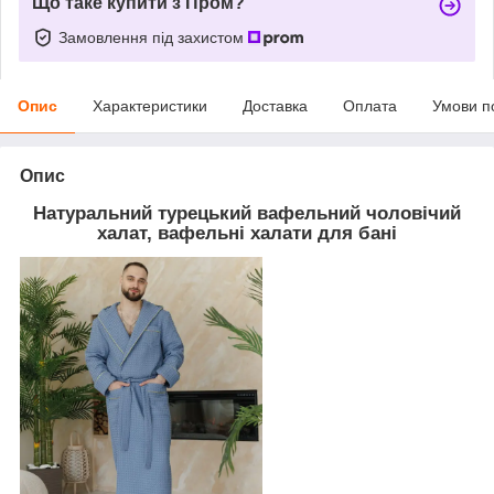
Що таке купити з Пром?
Замовлення під захистом
Опис
Характеристики
Доставка
Оплата
Умови п
Опис
Натуральний турецький вафельний чоловічий
халат, вафельні халати для бані