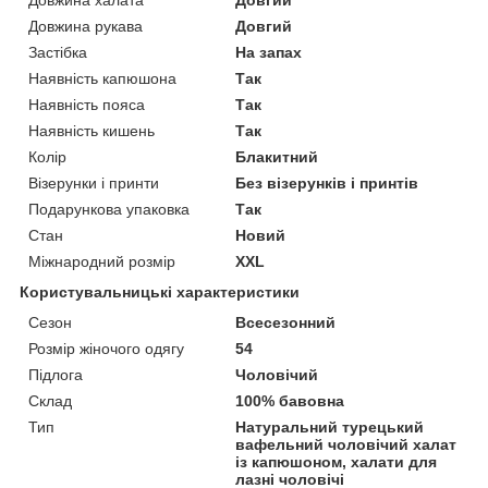
Довжина рукава
Довгий
Застібка
На запах
Наявність капюшона
Так
Наявність пояса
Так
Наявність кишень
Так
Колір
Блакитний
Візерунки і принти
Без візерунків і принтів
Подарункова упаковка
Так
Стан
Новий
Міжнародний розмір
XXL
Користувальницькі характеристики
Сезон
Всесезонний
Розмір жіночого одягу
54
Підлога
Чоловічий
Склад
100% бавовна
Тип
Натуральний турецький
вафельний чоловічий халат
із капюшоном, халати для
лазні чоловічі