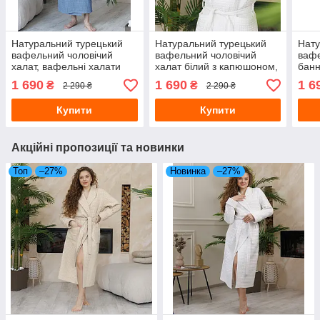
Натуральний турецький
Натуральний турецький
Нату
вафельний чоловічий
вафельний чоловічий
вафе
халат, вафельні халати
халат білий з капюшоном,
банн
для бані
халати для готелів
капю
1 690
1 690
1 6
₴
₴
2 290 ₴
2 290 ₴
чоло
Купити
Купити
Акційні пропозиції та новинки
Топ
–27%
Новинка
–27%