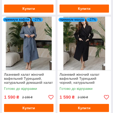
Купити
Купити
премиум вафля
–27%
премиум махра
–27%
Лазневий халат жіночий
Лазневий жіночий халат
вафельний Турецький,
вафельний Турецький
натуральний домашній халат
чорний, натуральний
довгий
домашній халат довгий
Готово до відправки
Готово до відправки
1 590
1 590
₴
₴
2 190 ₴
2 190 ₴
Купити
Купити