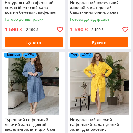
Натуральний вафельний
Натуральний вафельний
домашій жіночий халат
жіночий халат довгий
довгий бежевий, вафельні
бавовняний білий, халат
халати
жіночий для будинку
Готово до відправки
Готово до відправки
1 590
1 590
₴
₴
2 190 ₴
2 190 ₴
Купити
Купити
Новинка
–27%
Топ
–27%
Турецький вафельний
Натуральний жіночий
жіночий халат довгий,
вафельний халат, довгий
вафельні халати для бані
халат для басейну