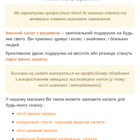
Ми гарантуємо професійний підхід до кожного клієнта та
мінімальні терміни виконання замовлення
Іменний халат з вишивкою
– оригінальний подарунок на будь-
яке свято. Він приємно здивує і колег, і знайомих, і близьких
людей.
Креативною ідеєю подарунка на весілля або річницю стануть
парні іменні халати.
Вишивка на халаті виконується на професійному обладнанні
з використанням німецьких високоміцних ниток (у тому
числі шовкових і металізованих).
У нашому магазині Ви також можете замовити халати для
будь-якого сезону :
теплі іменні халати
натуральні і теплі плюшеві махрові халати
літні шовкові халати
вафельні бавовняні натуральні халати