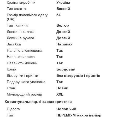
Країна виробник
Україна
Тип халата
Банний
Розмір чоловічого одягу
54
(UA)
Тип тканини
Велюр
Довжина халата
Довгий
Довжина рукава
Довгий
Застібка
На запах
Наявність капюшона
Так
Наявність пояса
Так
Наявність кишень
Так
Колір
Бордовий
Візерунки і принти
Без візерунків і принтів
Подарункова упаковка
Так
Стан
Новий
Міжнародний розмір
XXL
Користувальницькі характеристики
Підлога
Чоловічий
Тип
ПЕРЕМІУМ махра велюр