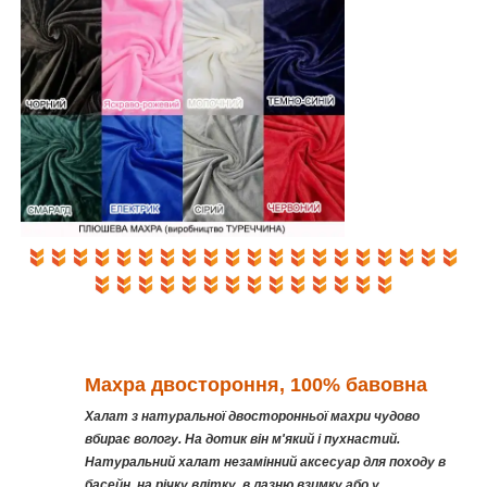
Махра двостороння, 100% бавовна
Халат з натуральної двосторонньої махри чудово
вбирає вологу. На дотик він м'який і пухнастий.
Натуральний халат незамінний аксесуар для походу в
басейн, на річку влітку, в лазню взимку або у