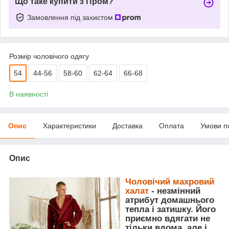
Що таке купити з Пром?
Замовлення під захистом
Розмір чоловічого одягу
54
44-56
58-60
62-64
66-68
В наявності
Опис
Характеристики
Доставка
Оплата
Умови п
Опис
Чоловічий махровий
халат
- незмінний
атрибут домашнього
тепла і затишку. Його
приємно вдягати не
тільки вдома, але і