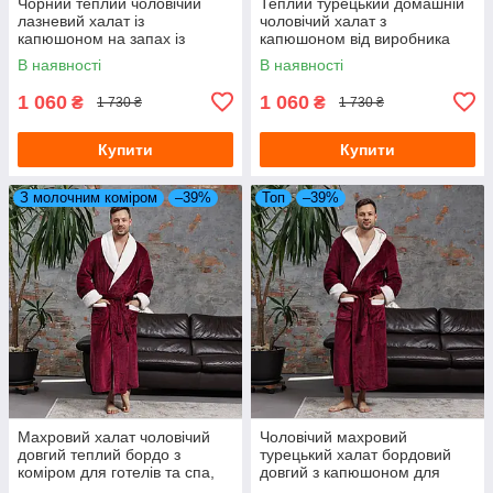
Чорний теплий чоловічий
Теплий турецький домашній
лазневий халат із
чоловічий халат з
капюшоном на запах із
капюшоном від виробника
плюшевої махри довгий
чорний, Халати для лазні
В наявності
В наявності
чоловічі
1 060
1 060
₴
₴
1 730 ₴
1 730 ₴
Купити
Купити
З молочним коміром
–39%
Топ
–39%
Махровий халат чоловічий
Чоловічий махровий
довгий теплий бордо з
турецький халат бордовий
коміром для готелів та спа,
довгий з капюшоном для
Чоловічі халати Турція
готелів і спа, Халати для