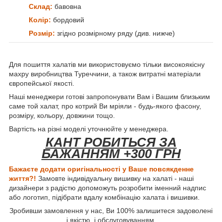
Склад:
бавовна
Колір:
бордовий
Розмір:
згідно розмірному ряду (див. нижче)
Для пошиття халатів ми використовуємо тільки високоякісну
махру виробництва Туреччини, а також витратні матеріали
європейської якості.
Наші менеджери готові запропонувати Вам і Вашим близьким
саме той халат, про котрий Ви мріяли - будь-якого фасону,
розміру, кольору, довжини тощо.
Вартість на різні моделі уточнюйте у менеджера.
КАНТ РОБИТЬСЯ ЗА
БАЖАННЯМ +300 ГРН
Бажаєте додати оригінальності у Ваше
повсякденне
життя?!
Замовте індивідуальну вишивку на халаті - наші
дизайнери з радістю допоможуть розробити іменний надпис
або логотип, підібрати вдалу комбінацію халата і вишивки.
Зробивши замовлення у нас, Ви 100% залишитеся задоволені
і якістю, і обслуговуванням.