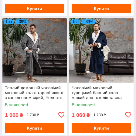
Купити
Купити
Топ
–39%
Топ
–39%
Теплий домашній чоловічий
Чоловічий махровий
махровий халат гарної якості
турецький банний халат
з капюшоном сірий, Чоловічі
м'який для готелів та спа
халати велсофт
синій, Халати для лазні
В наявності
В наявності
чоловічі
1 060
1 060
₴
₴
1 730 ₴
1 730 ₴
Купити
Купити