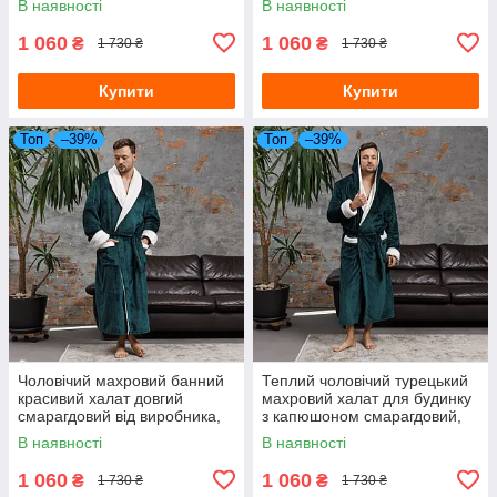
В наявності
В наявності
лазні чоловічі
1 060
1 060
₴
₴
1 730 ₴
1 730 ₴
Купити
Купити
Топ
–39%
Топ
–39%
Чоловічий махровий банний
Теплий чоловічий турецький
красивий халат довгий
махровий халат для будинку
смарагдовий від виробника,
з капюшоном смарагдовий,
Чоловічі халати Туреччина
Чоловічі халати велсофт
В наявності
В наявності
1 060
1 060
₴
₴
1 730 ₴
1 730 ₴