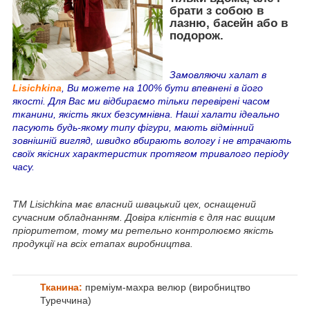
брати з собою в
лазню, басейн або в
подорож.
Замовляючи халат в
Lisichkina
, Ви можете на 100% бути впевнені в його
якості. Для Вас ми відбираємо тільки перевірені часом
тканини, якість яких безсумнівна. Наші халати ідеально
пасують будь-якому типу фігури, мають відмінний
зовнішній вигляд, швидко вбирають вологу і не втрачають
своїх якісних характеристик протягом тривалого періоду
часу.
ТМ Lisichkina має власний швацький цех, оснащений
сучасним обладнанням. Довіра клієнтів є для нас вищим
пріоритетом, тому ми ретельно контролюємо якість
продукції на всіх етапах виробництва.
Тканина:
преміум-махра велюр (виробництво
Туреччина)