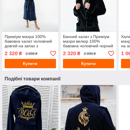
Преміум махра 100%
Банний халат з Преміум
Хала
бавовна халат чоловічий
махри велюр 100%
махр
довгий на запах з
бавовна чоловічий чорний
на з
капюшоном, колір темно-
на запах без капюшона
2 320
2 320
1 0
₴
₴
2 990 ₴
2 990 ₴
синій
Купити
Купити
Подібні товари компанії