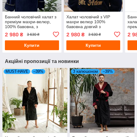
Банний чоловічий халат з
Халат чоловічий з VIP
Банн
преміум махри-велюр,
махри велюр 100%
хала
100% бавовна, з
бавовна довгий з
прем
індивідуальною вишивкою,
капюшоном та іменною
100%
2 980
2 980
2 9
₴
₴
3 630 ₴
3 630 ₴
з капюшоном, синього
вишивкою
темн
кольору
Купити
Купити
Акційні пропозиції та новинки
MUST-HAVE
–39%
З капюшоном
–39%