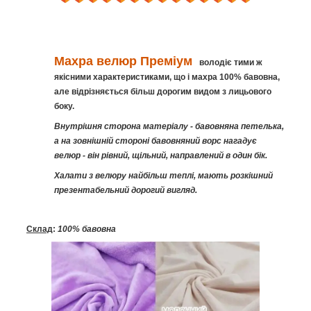
Махра велюр
Преміум
володіє тими ж
якісними характеристиками, що і махра 100% бавовна,
але відрізняється більш дорогим видом з лицьового
боку.
Внутрішня сторона матеріалу - бавовняна петелька,
а на зовнішній стороні бавовняний ворс нагадує
велюр - він рівний, щільний, направлений в один бік.
Халати з велюру найбільш теплі, мають розкішний
презентабельний дорогий вигляд.
Склад
:
100% бавовна