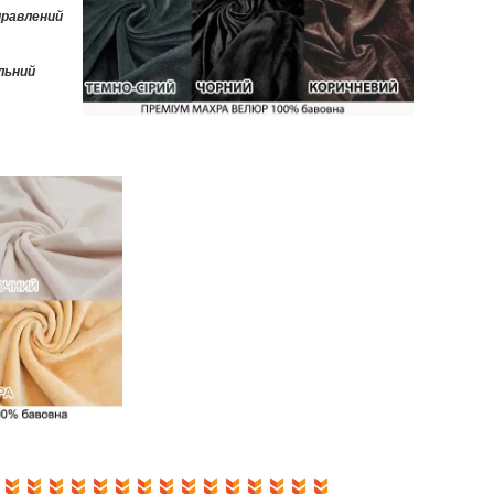
аправлений
льний