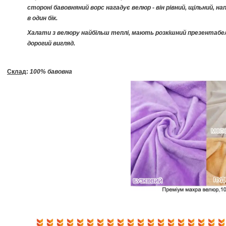
стороні бавовняний ворс нагадує велюр - він рівний, щільний, н
в один бік.
Халати з велюру найбільш теплі, мають розкішний презентабе
дорогий вигляд.
Склад
:
100% бавовна