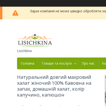
Зараз компанія не може швидко обробляти зам
Lisichkina
Головна
Товари та послуги
Про нас
Ко
Натуральний довгий махровий
халат жіночий 100% бавовна на
запах, домашній халат, колір
капучино, капюшон