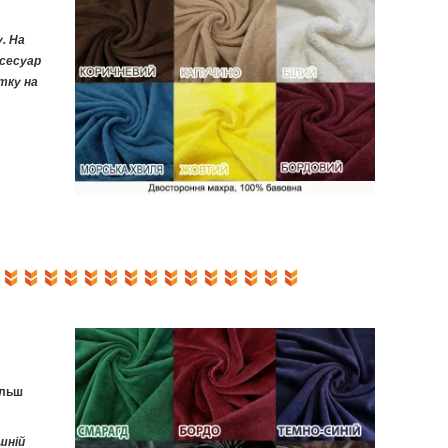
. На
ксесуар
стку на
ільш
шній