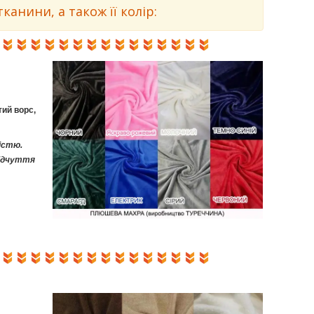
анини, а також її колір:
ий ворс,
істю.
ідчуття