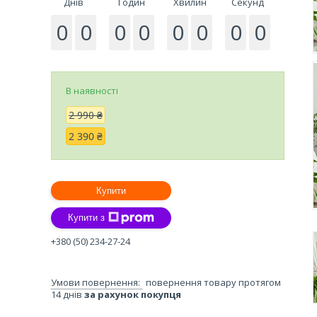
Днів
Годин
Хвилин
Секунд
0
0
0
0
0
0
0
0
В наявності
2 990 ₴
2 390 ₴
Купити
Купити з
+380 (50) 234-27-24
повернення товару протягом
14 днів
за рахунок покупця