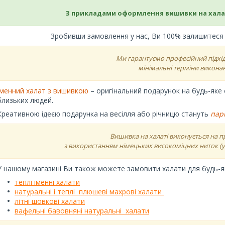
З прикладами оформлення вишивки на хала
Зробивши замовлення у нас, Ви 100% залишитеся з
Ми гарантуємо професійний підхід
мінімальні терміни викона
Іменний халат з вишивкою
– оригінальний подарунок на будь-яке св
близьких людей.
Креативною ідеєю подарунка на весілля або річницю стануть
парн
Вишивка на халаті виконується на 
з використанням німецьких високоміцних ниток (у 
У нашому магазині Ви також можете замовити халати для будь-як
теплі іменні халати
натуральні і теплі плюшеві махрові халати
літні шовкові халати
вафельні бавовняні натуральні халати