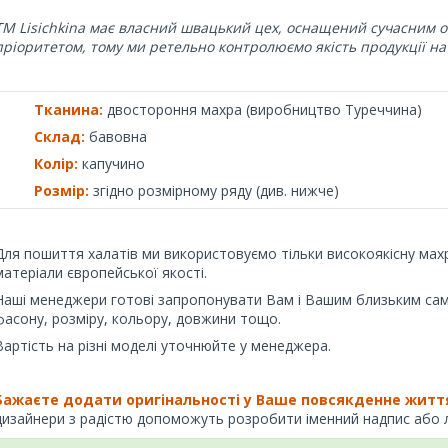
ТМ Lisichkina має власний швацький цех, оснащений сучасним о
пріоритетом, тому ми ретельно контролюємо якість продукції на
Тканина:
двостороння махра (виробництво Туреччина)
Склад:
бавовна
Колір:
капучино
Розмір:
згідно розмірному ряду (див. нижче)
Для пошиття халатів ми використовуємо тільки високоякісну мах
матеріали європейської якості.
Наші менеджери готові запропонувати Вам і Вашим близьким саме
фасону, розміру, кольору, довжини тощо.
Вартість на різні моделі уточнюйте у менеджера.
Бажаєте додати оригінальності у Ваше
повсякденне життя
дизайнери з радістю допоможуть розробити іменний надпис або ло