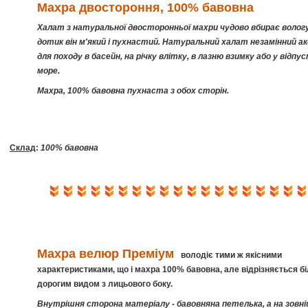
Махра двостороння, 100% бавовна
Халат з натуральної двосторонньої махри чудово вбирає вологу
дотик він м'який і пухнастий. Натуральний халат незамінний а
для походу в басейн, на річку влітку, в лазню взимку або у відпу
море.
Махра, 100% бавовна пухнаста з обох сторін.
Склад
:
100% бавовна
Махра велюр
Преміум
володіє тими ж якісними
характеристиками, що і махра 100% бавовна, але відрізняється б
дорогим видом з лицьового боку.
Внутрішня сторона матеріалу - бавовняна петелька, а на зовні