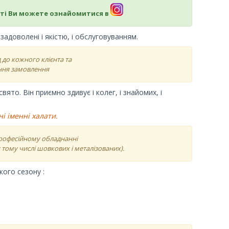
ті Ви можете ознайомитися в
адоволені і якістю, і обслуговуванням.
 до кожного клієнта та
ння замовлення
ято. Він приємно здивує і колег, і знайомих, і
і іменні халати.
професійному обладнанні
тому числі шовкових і металізованих).
ого сезону :