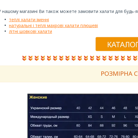
У нашому магазині Ви також можете замовити халати для будь-як
теплі халати іменні
натуральні і теплі махрові халати плюшеві
літні шовкові халати
РОЗМІРНА
С