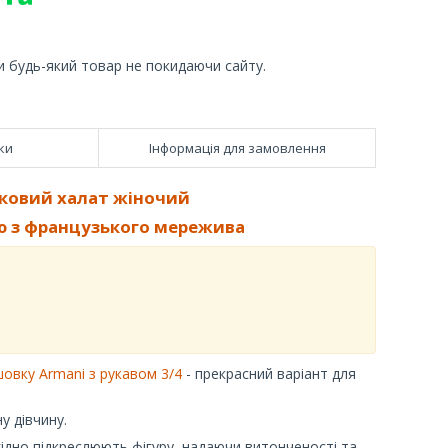
и будь-який товар не покидаючи сайту.
ки
Інформація для замовлення
ковий халат жіночий
ю з французького мережива
шовку Armani з рукавом 3/4
- прекрасний варіант для
у дівчину.
ідно підкреслюють фігуру, надаючи витонченості та