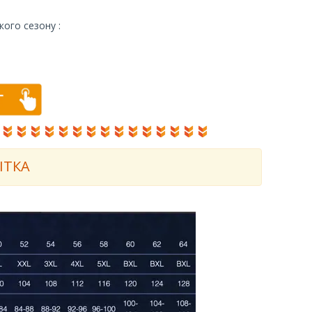
ого сезону :
ІТКА