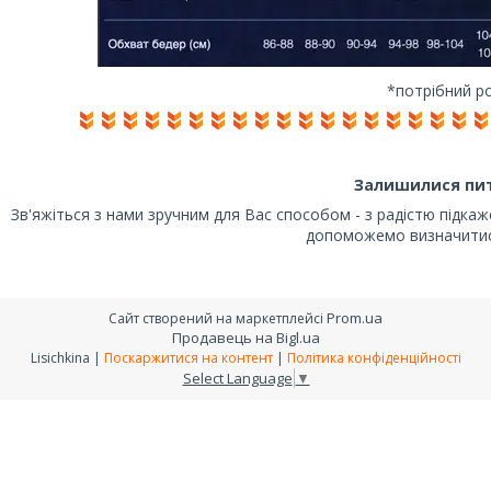
*потрібний р
Залишилися пи
Зв'яжіться з нами зручним для Вас способом - з радістю підка
допоможемо визначитис
Prom.ua
Сайт створений на маркетплейсі
Продавець на Bigl.ua
Lisichkina |
Поскаржитися на контент
|
Політика конфіденційності
Select Language
▼