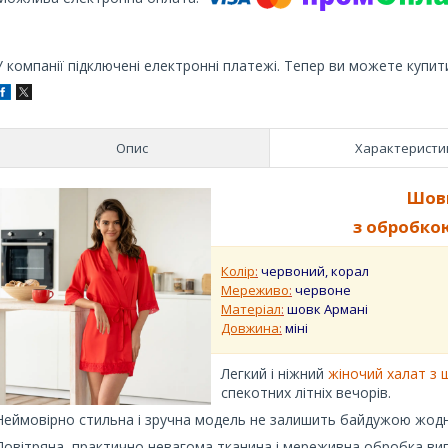
У компанії підключені електронні платежі. Тепер ви можете купит
Опис
Характеристи
Шов
з обробко
Колір
:
червоний, корал
Мереживо
:
червоне
Матеріал
:
шовк Армані
Довжина
:
міні
Легкий і ніжний
жіночий халат з 
спекотних літніх вечорів.
Неймовірно стильна і зручна модель не залишить байдужою жодн
Повітряна, практично невагома тканина і мереживна обробка виг