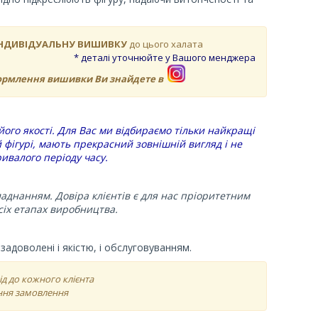
НДИВІДУАЛЬНУ ВИШИВКУ
до цього халата
* деталі уточнюйте у Вашого менджера
формлення вишивки Ви знайдете в
його якості. Для Вас ми відбираємо тільки найкращі
й фігурі, мають прекрасний зовнішній вигляд і не
ивалого періоду часу.
днанням. Довіра клієнтів є для нас пріоритетним
сіх етапах виробництва.
адоволені і якістю, і обслуговуванням.
д до кожного клієнта
ння замовлення