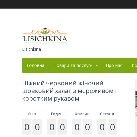
Lisichkina
Головна
Товари та послуги
Про нас
Ко
Ніжний червоний жіночий
шовковий халат з мереживом і
коротким рукавом
Днів
Годин
Хвилин
Секунд
0
0
0
0
0
0
0
0