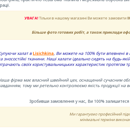
рації.
УВАГА!
Тільки в нашому магазині Ви можете замовити
І
Більше фото готових робіт, а також приклади о
Купуючи халат в
Lisichkina
, Ви можете на 100% бути впевнені в 
та зносостійкі тканини. Наші халати ідеально сидять на будь-які
втрачають своїх користувальницьких характеристик протягом тр
Наша фірма має власний швейний цех, оснащений сучасним обла
завданням, тому ми ретельно контролюємо якість продукції на в
Зробивши замовлення у нас, Ви 100% залишитеся з
Ми гарантуємо професійний підхі
мінімальні терміни викона