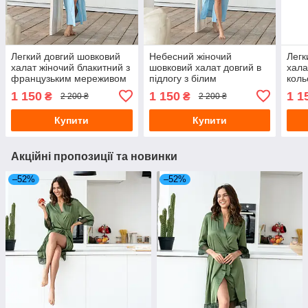
Легкий довгий шовковий
Небесний жіночий
Легк
халат жіночий блакитний з
шовковий халат довгий в
хала
французьким мереживом
підлогу з білим
коль
домашній халат
мереживом на рукавах
рука
1 150
1 150
1 1
₴
₴
2 200 ₴
2 200 ₴
Купити
Купити
Акційні пропозиції та новинки
–52%
–52%