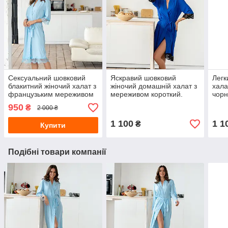
Сексуальний шовковий
Яскравий шовковий
Легк
блакитний жіночий халат з
жіночий домашній халат з
хала
французьким мереживом
мереживом короткий.
чорн
Колір: електрик
бор
950
₴
2 000 ₴
1 100
1 1
₴
Купити
Подібні товари компанії