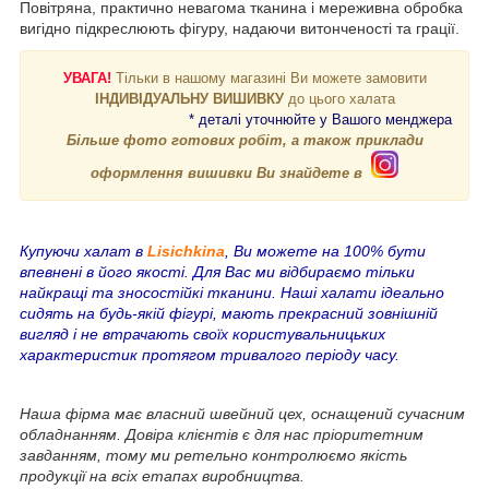
Повітряна, практично невагома тканина і мереживна обробка
вигідно підкреслюють фігуру, надаючи витонченості та грації.
УВАГА!
Тільки в нашому магазині Ви можете замовити
ІНДИВІДУАЛЬНУ ВИШИВКУ
до цього халата
* деталі уточнюйте у Вашого менджера
Більше фото готових робіт, а також приклади
оформлення вишивки Ви знайдете в
Купуючи халат в
Lisichkina
, Ви можете на 100% бути
впевнені в його якості. Для Вас ми відбираємо тільки
найкращі та зносостійкі тканини. Наші халати ідеально
сидять на будь-якій фігурі, мають прекрасний зовнішній
вигляд і не втрачають своїх користувальницьких
характеристик протягом тривалого періоду часу.
Наша фірма має власний швейний цех, оснащений сучасним
обладнанням. Довіра клієнтів є для нас пріоритетним
завданням, тому ми ретельно контролюємо якість
продукції на всіх етапах виробництва.