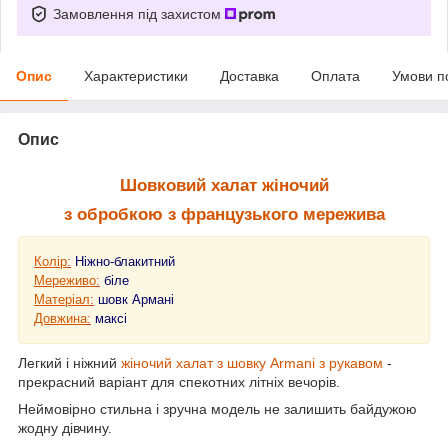
Замовлення під захистом
Опис
Характеристики
Доставка
Оплата
Умови п
Опис
Шовковий халат жіночий
з обробкою з французького мережива
Колір
:
Ніжно-блакитний
Мереживо
:
біле
Матеріал
:
шовк Армані
Довжина
:
максі
Легкий і ніжний
жіночий халат з шовку Armani з рукавом
-
прекрасний варіант для спекотних літніх вечорів.
Неймовірно стильна і зручна модель не залишить байдужою
жодну дівчину.