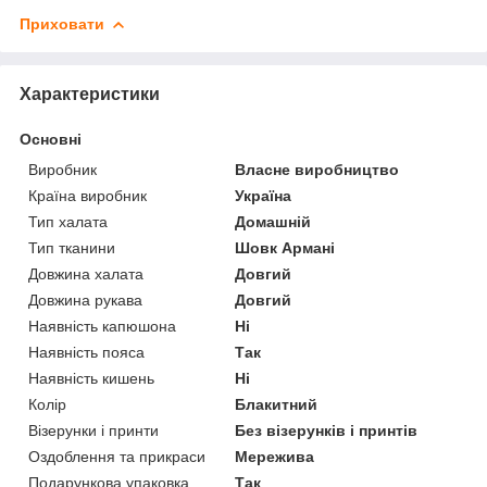
Приховати
Характеристики
Основні
Виробник
Власне виробництво
Країна виробник
Україна
Тип халата
Домашній
Тип тканини
Шовк Армані
Довжина халата
Довгий
Довжина рукава
Довгий
Наявність капюшона
Ні
Наявність пояса
Так
Наявність кишень
Ні
Колір
Блакитний
Візерунки і принти
Без візерунків і принтів
Оздоблення та прикраси
Мережива
Подарункова упаковка
Так