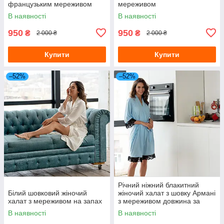
французьким мереживом
мереживом
колір хакі
В наявності
В наявності
950
950
₴
₴
2 000 ₴
2 000 ₴
Купити
Купити
–52%
–52%
Річний ніжний блакитний
Білий шовковий жіночий
жіночий халат з шовку Армані
халат з мереживом на запах
з мереживом довжина за
коліно
В наявності
В наявності