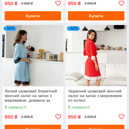
950
950
₴
₴
2 000 ₴
2 000 ₴
Купити
Купити
–52%
–52%
Легкий шовковий блакитний
Червоний шовковий жіночий
жіночий халат на запах з
халат на запах з мереживом
мереживом, довжина за
по коліно
коліно
В наявності
В наявності
950
950
₴
₴
2 000 ₴
2 000 ₴