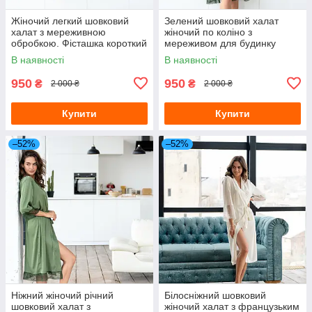
Жіночий легкий шовковий
Зелений шовковий халат
халат з мереживною
жіночий по коліно з
обробкою. Фісташка короткий
мереживом для будинку
В наявності
В наявності
950
950
₴
₴
2 000 ₴
2 000 ₴
Купити
Купити
–52%
–52%
Ніжний жіночий річний
Білосніжний шовковий
шовковий халат з
жіночий халат з французьким