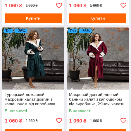
1 060
1 060
₴
₴
1 660 ₴
1 660 ₴
Купити
Купити
Топ
–36%
Топ
–36%
Турецький домашній
Махровий довгий жіночий
махровий халат довгий з
банний халат з капюшоном
капюшоном від виробника
від виробника, Жіночі халати
смарагдовий, Банні халати
Туреччина
В наявності
В наявності
1 060
1 060
₴
₴
1 660 ₴
1 660 ₴