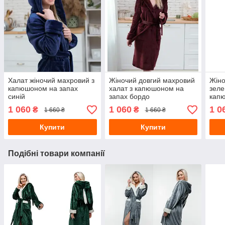
Халат жіночий махровий з
Жіночий довгий махровий
Жіно
капюшоном на запах
халат з капюшоном на
зеле
синій
запах бордо
кап
1 060
1 060
1 0
₴
₴
1 660 ₴
1 660 ₴
Купити
Купити
Подібні товари компанії