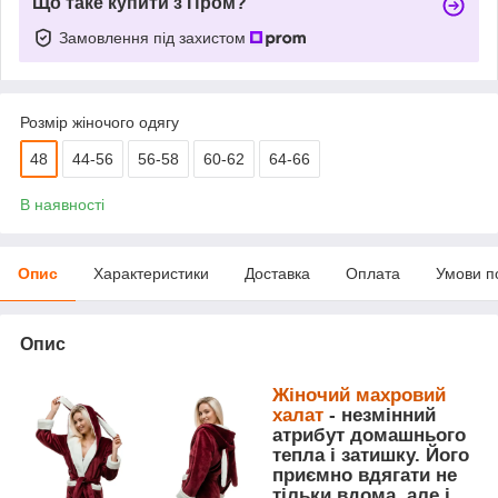
Що таке купити з Пром?
Замовлення під захистом
Розмір жіночого одягу
48
44-56
56-58
60-62
64-66
В наявності
Опис
Характеристики
Доставка
Оплата
Умови п
Опис
Жіночий махровий
халат
- незмінний
атрибут домашнього
тепла і затишку. Його
приємно вдягати не
тільки вдома, але і