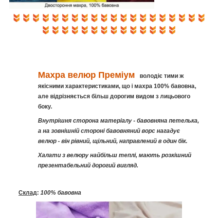
Махра велюр
Преміум
володіє тими ж
якісними характеристиками, що і махра 100% бавовна,
але відрізняється більш дорогим видом з лицьового
боку.
Внутрішня сторона матеріалу - бавовняна петелька,
а на зовнішній стороні бавовняний ворс нагадує
велюр - він рівний, щільний, направлений в один бік.
Халати з велюру найбільш теплі, мають розкішний
презентабельний дорогий вигляд.
Склад
:
100% бавовна