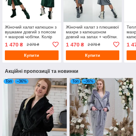
Жіночий халат капюшон з
Жіночий халат з плюшевої
Тепл
вушками довгий з поясом
махри з капюшоном
махр
+ махрові чобітки. Колір
довгий на запах + чобітки.
капю
смарагд + молочний
Колір сірий та молочний
чобі
1 470
1 470
1 4
₴
₴
2 070 ₴
2 070 ₴
мол
Купити
Купити
Акційні пропозиції та новинки
Топ
–36%
Топ
–36%