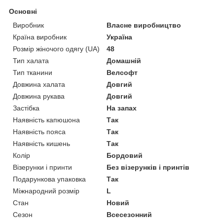
Основні
Виробник
Власне виробництво
Країна виробник
Україна
Розмір жіночого одягу (UA)
48
Тип халата
Домашній
Тип тканини
Велсофт
Довжина халата
Довгий
Довжина рукава
Довгий
Застібка
На запах
Наявність капюшона
Так
Наявність пояса
Так
Наявність кишень
Так
Колір
Бордовий
Візерунки і принти
Без візерунків і принтів
Подарункова упаковка
Так
Міжнародний розмір
L
Стан
Новий
Сезон
Всесезонний