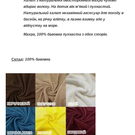
Халат з натуральної двосторонньої махри чудово
вбирає вологу. На дотик він м'який і пухнастий.
Натуральний халат незамінний аксесуар для походу в
басейн, на річку влітку, в лазню взимку або у
відпустку на море.
Махра, 100% бавовна пухнаста з обох сторін.
Склад
:
100% бавовна