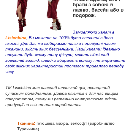
брати з собою в
лазню, басейн або в
подорож.
Замовляючи халат в
Lisichkina
, Ви можете на 100% бути впевнені в його
якості. Для Вас ми відбираємо тільки перевірені часом
тканини, якість яких безсумнівна. Наші халати ідеально
пасують будь-якому типу фігури, мають відмінний
зовнішній вигляд, швидко вбирають вологу і не втрачають
своїх якісних характеристик протягом тривалого періоду
часу.
ТМ Lisichkina має власний швацький цех, оснащений
сучасним обладнанням. Довіра клієнтів є для нас вищим
пріоритетом, тому ми ретельно контролюємо якість
продукції на всіх етапах виробництва.
Тканина:
плюшева махра, велсофт (виробництво
Туреччина)