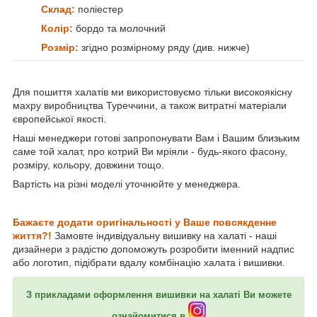
Склад:
поліестер
Колір:
бордо та молочний
Розмір:
згідно розмірному ряду (див. нижче)
Для пошиття халатів ми використовуємо тільки високоякісну
махру виробництва Туреччини, а також витратні матеріали
європейської якості.
Наші менеджери готові запропонувати Вам і Вашим близьким
саме той халат, про котрий Ви мріяли - будь-якого фасону,
розміру, кольору, довжини тощо.
Вартість на різні моделі уточнюйте у менеджера.
Бажаєте додати оригінальності у Ваше
повсякденне
життя?!
Замовте індивідуальну вишивку на халаті - наші
дизайнери з радістю допоможуть розробити іменний надпис
або логотип, підібрати вдалу комбінацію халата і вишивки.
З прикладами оформлення вишивки на халаті Ви можете
ознайомитися в