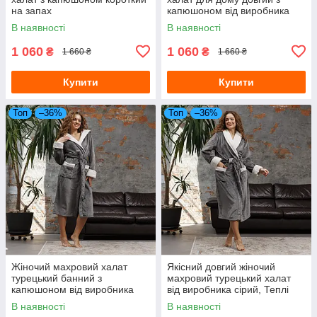
на запах
капюшоном від виробника
синій, Банні халати
В наявності
В наявності
1 060
1 060
₴
₴
1 660 ₴
1 660 ₴
Купити
Купити
Топ
–36%
Топ
–36%
Жіночий махровий халат
Якісний довгий жіночий
турецький банний з
махровий турецький халат
капюшоном від виробника
від виробника сірий, Теплі
серій, Халати для дому
халати для жінок
В наявності
В наявності