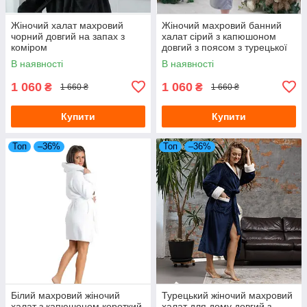
Жіночий халат махровий
Жіночий махровий банний
чорний довгий на запах з
халат сірий з капюшоном
коміром
довгий з поясом з турецької
плюшевою махри
В наявності
В наявності
1 060
1 060
₴
₴
1 660 ₴
1 660 ₴
Купити
Купити
Топ
–36%
Топ
–36%
Білий махровий жіночий
Турецький жіночий махровий
халат з капюшоном короткий
халат для дому довгий з