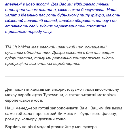
впевнені в його якості. Для Вас ми відбираємо тільки
перевірені часом тканини, якість яких безсумнівна. Наші
халати ідеально пасують будь-якому типу фігури, мають
відмінний зовнішній вигляд, швидко вбирають вологу і не
втрачають своїх якісних характеристик протягом
тривалого періоду часу.
ТМ Lisichkina має власний швацький цех, оснащений
сучасним обладнанням. Довіра клієнтів є для нас вищим
пріоритетом, тому ми ретельно контролюємо якість
продукції на всіх етапах виробництва.
Для пошиття халатів ми використовуємо тільки високоякісну
махру виробництва Туреччини, а також витратні матеріали
європейської якості.
Наші менеджери готові запропонувати Вам і Вашим близьким
саме той халат, про котрий Ви мріяли - будь-якого фасону,
розміру, кольору, довжини тощо.
Вартість на різні моделі уточнюйте у менеджера.