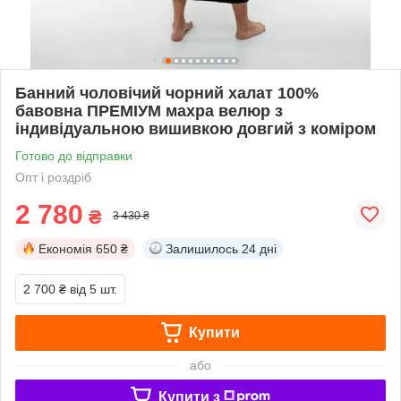
Банний чоловічий чорний халат 100%
бавовна ПРЕМІУМ махра велюр з
індивідуальною вишивкою довгий з коміром
Готово до відправки
Опт і роздріб
2 780
₴
3 430 ₴
Економія
650 ₴
Залишилось
24 дні
2 700 ₴
від 5 шт.
Купити
або
Купити з