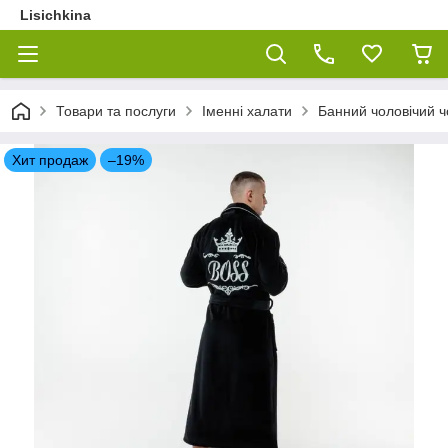
Lisichkina
Товари та послуги
Іменні халати
Банний чоловічий 
Хит продаж
–19%