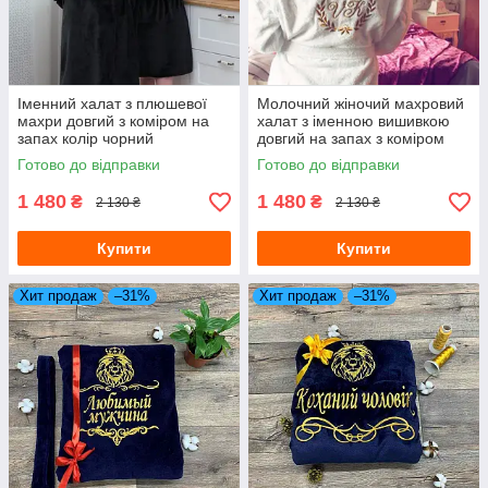
Іменний халат з плюшевої
Молочний жіночий махровий
махри довгий з коміром на
халат з іменною вишивкою
запах колір чорний
довгий на запах з коміром
Готово до відправки
Готово до відправки
1 480
1 480
₴
₴
2 130 ₴
2 130 ₴
Купити
Купити
Хит продаж
–31%
Хит продаж
–31%