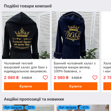
Подібні товари компанії
Чоловічий теплий
Банний чоловічий халат з
Хала
махровий халат для бані з
преміум махри-велюр,
інди
індивідуальною вишивкою,
100% бавовна, з
і ка
халат з преміум махри-
індивідуальною вишивкою,
вел
2 980
2 980
2 7
₴
₴
3 630 ₴
3 630 ₴
велюр, з капюшоном,
з капюшоном, синього
чор
колір чорний
кольору
Купити
Купити
Акційні пропозиції та новинки
Хит продаж
–31%
Хит продаж
–31%