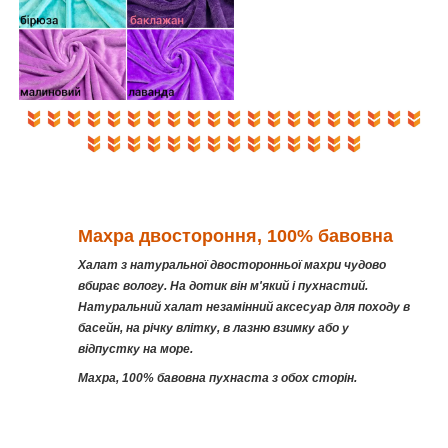
Махра двостороння, 100% бавовна
Халат з натуральної двосторонньої махри чудово
вбирає вологу. На дотик він м'який і пухнастий.
Натуральний халат незамінний аксесуар для походу в
басейн, на річку влітку, в лазню взимку або у
відпустку на море.
Махра, 100% бавовна пухнаста з обох сторін.