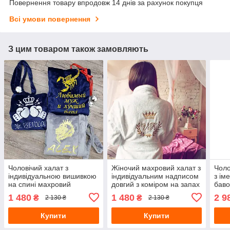
Повернення товару впродовж 14 днів за рахунок покупця
Всі умови повернення
З цим товаром також замовляють
Чоловічий халат з
Жіночий махровий халат з
Чоло
індивідуальною вишивкою
індивідуальним надписом
з ім
на спині махровий
довгий з коміром на запах
баво
мах
1 480
1 480
2 9
₴
₴
2 130 ₴
2 130 ₴
Купити
Купити