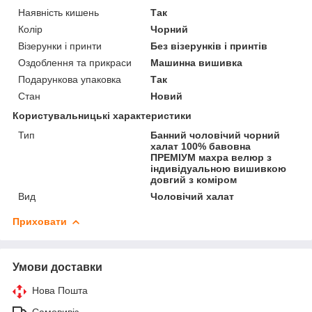
Наявність кишень
Так
Колір
Чорний
Візерунки і принти
Без візерунків і принтів
Оздоблення та прикраси
Машинна вишивка
Подарункова упаковка
Так
Стан
Новий
Користувальницькі характеристики
Тип
Банний чоловічий чорний
халат 100% бавовна
ПРЕМІУМ махра велюр з
індивідуальною вишивкою
довгий з коміром
Вид
Чоловічий халат
Приховати
Умови доставки
Нова Пошта
Самовивіз