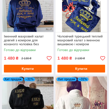
Іменний махровий халат
Чоловічий турецький теплий
довгий з коміром для
махровий халат з іменною
коханого чоловіка без
вишивкою і коміром
капюшона
Готово до відправки
Готово до відправки
1 480
1 480
₴
₴
2 130 ₴
2 130 ₴
Купити
Купити
Хит продаж
–31%
Хит продаж
–31%