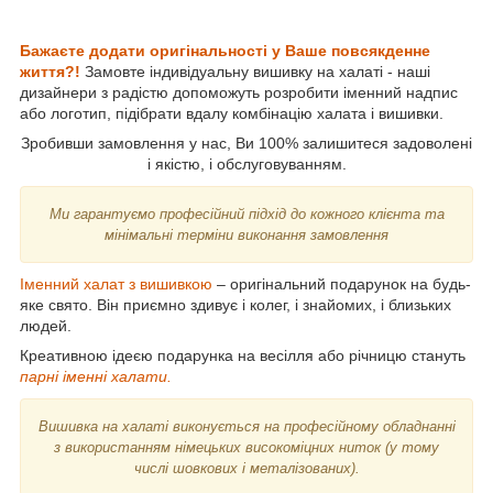
Бажаєте додати оригінальності у Ваше
повсякденне
життя?!
Замовте індивідуальну вишивку на халаті - наші
дизайнери з радістю допоможуть розробити іменний надпис
або логотип, підібрати вдалу комбінацію халата і вишивки.
Зробивши замовлення у нас, Ви 100% залишитеся задоволені
і якістю, і обслуговуванням.
Ми гарантуємо професійний підхід до кожного клієнта та
мінімальні терміни виконання замовлення
Іменний халат з вишивкою
– оригінальний подарунок на будь-
яке свято. Він приємно здивує і колег, і знайомих, і близьких
людей.
Креативною ідеєю подарунка на весілля або річницю стануть
парні іменні халати.
Вишивка на халаті виконується на професійному обладнанні
з використанням німецьких високоміцних ниток (у тому
числі шовкових і металізованих).