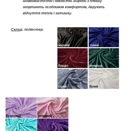
шовковистістю і ніжністю. Вироби з плюшу
огортають особливим комфортом, дарують
відчуття тепла і затишку.
Склад
:
поліестер.