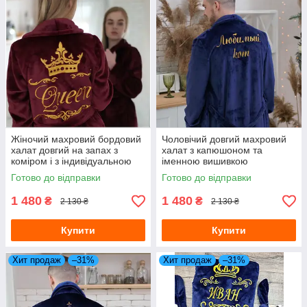
Жіночий махровий бордовий
Чоловічий довгий махровий
халат довгий на запах з
халат з капюшоном та
коміром і з індивідуальною
іменною вишивкою
вишивкою
Готово до відправки
Готово до відправки
1 480
1 480
₴
₴
2 130 ₴
2 130 ₴
Купити
Купити
Хит продаж
–31%
Хит продаж
–31%