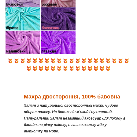
Махра двостороння, 100% бавовна
Халат з натуральної двосторонньої махри чудово
вбирає вологу. На дотик він м'який і пухнастий.
Натуральний халат незамінний аксесуар для походу в
басейн, на річку влітку, в лазню взимку або у
відпустку на море.