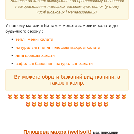
Вишивка на халаті виконується на професійному обладнанні
з використанням німецьких високоміцних ниток (у тому
числі шовкових і металізованих).
У нашому магазині Ви також можете замовити халати для
будь-якого сезону :
теплі іменні халати
натуральні і теплі плюшеві махрові халати
літні шовкові халати
вафельні бавовняні натуральні халати
Ви можете обрати бажаний вид тканини, а
також її колір:
Плюшева махра (wellsoft)
має приємний