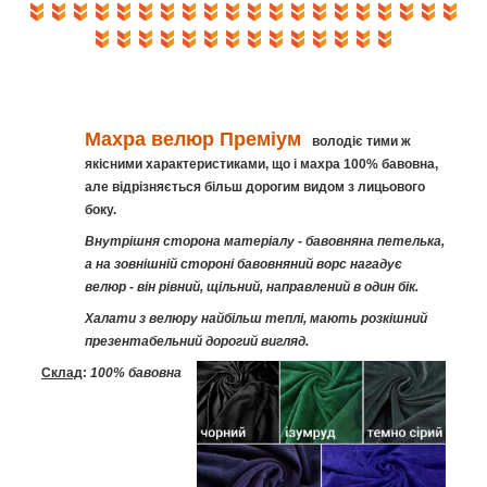
Махра велюр
Преміум
володіє тими ж
якісними характеристиками, що і махра 100% бавовна,
але відрізняється більш дорогим видом з лицьового
боку.
Внутрішня сторона матеріалу - бавовняна петелька,
а на зовнішній стороні бавовняний ворс нагадує
велюр - він рівний, щільний, направлений в один бік.
Халати з велюру найбільш теплі, мають розкішний
презентабельний дорогий вигляд.
Склад
:
100% бавовна