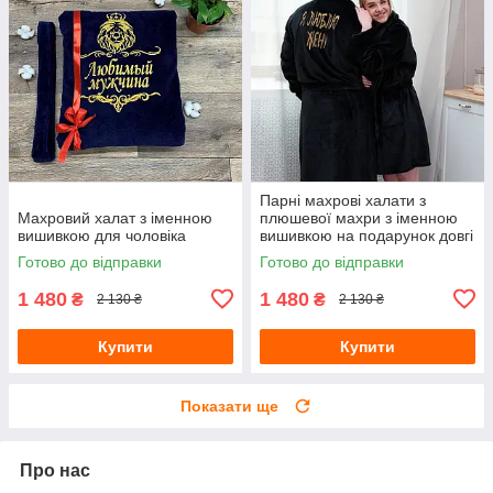
Парні махрові халати з
Махровий халат з іменною
плюшевої махри з іменною
вишивкою для чоловіка
вишивкою на подарунок довгі
без капюшона
Готово до відправки
Готово до відправки
1 480
1 480
₴
₴
2 130 ₴
2 130 ₴
Купити
Купити
Показати ще
Про нас