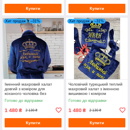
Купити
Купити
Хит продаж
–31%
Хит продаж
–31%
Іменний махровий халат
Чоловічий турецький теплий
довгий з коміром для
махровий халат з іменною
коханого чоловіка без
вишивкою і коміром
капюшона
Готово до відправки
Готово до відправки
1 480
1 480
₴
₴
2 130 ₴
2 130 ₴
Купити
Купити