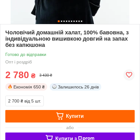
Чоловічий домашній халат, 100% бавовна, з
індивідуальною вишивкою довгий на запах
без капюшона
Готово до відправки
Опт і роздріб
2 780
₴
3 430 ₴
Економія
650 ₴
Залишилось
26 днів
2 700 ₴
від 5 шт.
Купити
або
Купити з