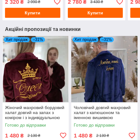
2 320
2 780
2 9
₴
₴
2 990 ₴
3 430 ₴
синій
довгий з коміром
з ка
коль
Купити
Купити
Акційні пропозиції та новинки
Хит продаж
–31%
Хит продаж
–31%
Жіночий махровий бордовий
Чоловічий довгий махровий
халат довгий на запах з
халат з капюшоном та
коміром і з індивідуальною
іменною вишивкою
вишивкою
Готово до відправки
Готово до відправки
1 480
1 480
₴
₴
2 130 ₴
2 130 ₴