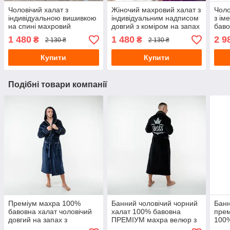
Чоловічий халат з
Жіночий махровий халат з
Чоло
індивідуальною вишивкою
індивідуальним надписом
з ім
на спині махровий
довгий з коміром на запах
баво
мах
1 480
1 480
2 9
₴
₴
2 130 ₴
2 130 ₴
Купити
Купити
Подібні товари компанії
Преміум махра 100%
Банний чоловічий чорний
Банн
бавовна халат чоловічий
халат 100% бавовна
прем
довгий на запах з
ПРЕМІУМ махра велюр з
100%
капюшоном, колір темно-
індивідуальною вишивкою
інди