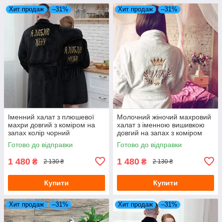
Хит продаж
–31%
Хит продаж
–31%
Іменний халат з плюшевої
Молочний жіночий махровий
махри довгий з коміром на
халат з іменною вишивкою
запах колір чорний
довгий на запах з коміром
Готово до відправки
Готово до відправки
1 480
1 480
₴
₴
2 130 ₴
2 130 ₴
Купити
Купити
Хит продаж
–31%
Хит продаж
–31%