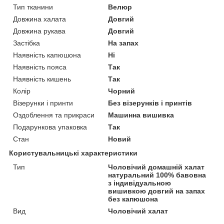
Тип тканини
Велюр
Довжина халата
Довгий
Довжина рукава
Довгий
Застібка
На запах
Наявність капюшона
Ні
Наявність пояса
Так
Наявність кишень
Так
Колір
Чорний
Візерунки і принти
Без візерунків і принтів
Оздоблення та прикраси
Машинна вишивка
Подарункова упаковка
Так
Стан
Новий
Користувальницькі характеристики
Тип
Чоловічий домашній халат
натуральний 100% бавовна
з індивідуальною
вишивкою довгий на запах
без капюшона
Вид
Чоловічий халат