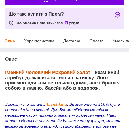
Що таке купити з Пром?
Замовлення під захистом
Опис
Характеристики
Доставка
Оплата
Умови п
Опис
Іменний чоловічий махровий халат
- незмінний
атрибут домашнього тепла і затишку. Його
приємно вдягати не тільки вдома, але і брати з
собою в лазню, басейн або в подорож.
Замовляючи халат в
Lisichkina
, Ви можете на 100% бути
впевнені в його якості. Для Вас ми відбираємо тільки
перевірені часом тканини, якість яких безсумнівна. Наші
халати ідеально пасують будь-якому типу фігури, мають
відмінний зовнішній вигляд, швидко вбирають вологу і не