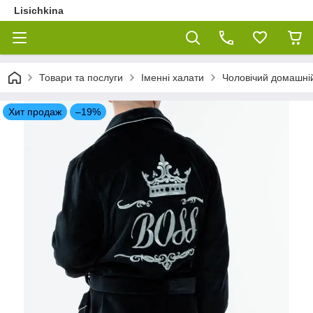
Lisichkina
Товари та послуги
Іменні халати
Чоловічий домашній
Хит продаж
–19%