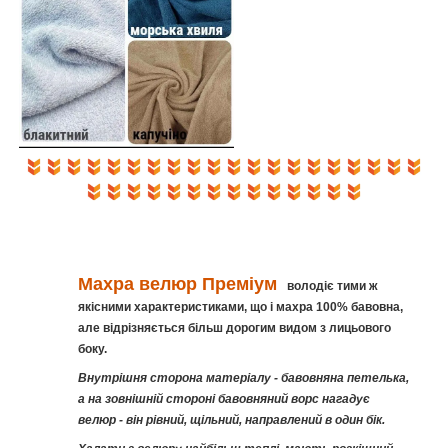
Махра велюр
Преміум
володіє тими ж
якісними характеристиками, що і махра 100% бавовна,
але відрізняється більш дорогим видом з лицьового
боку.
Внутрішня сторона матеріалу - бавовняна петелька,
а на зовнішній стороні бавовняний ворс нагадує
велюр - він рівний, щільний, направлений в один бік.