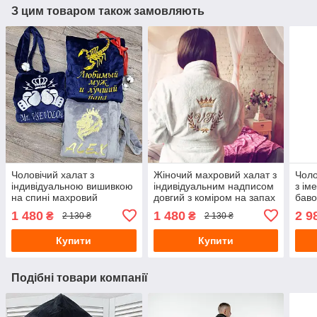
З цим товаром також замовляють
Чоловічий халат з
Жіночий махровий халат з
Чоло
індивідуальною вишивкою
індивідуальним надписом
з ім
на спині махровий
довгий з коміром на запах
баво
мах
1 480
1 480
2 9
₴
₴
2 130 ₴
2 130 ₴
Купити
Купити
Подібні товари компанії