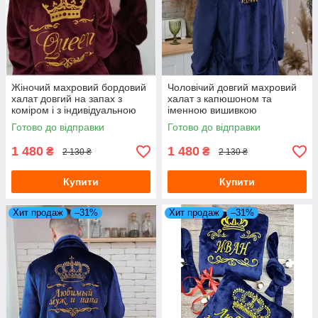
Жіночий махровий бордовий
Чоловічий довгий махровий
халат довгий на запах з
халат з капюшоном та
коміром і з індивідуальною
іменною вишивкою
вишивкою
Готово до відправки
Готово до відправки
1 480
1 480
₴
₴
2 130 ₴
2 130 ₴
Купити
Купити
Хит продаж
–31%
Хит продаж
–31%