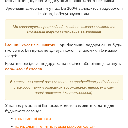
або логотип, підібрати вдалу комбінацію халата і вишивки.
Зробивши замовлення у нас, Ви 100% залишитеся задоволені
і якістю, і обслуговуванням.
Ми гарантуємо професійний підхід до кожного клієнта та
мінімальні терміни виконання замовлення
Іменний халат з вишивкою
– оригінальний подарунок на будь-
яке свято. Він приємно здивує і колег, і знайомих, і близьких
людей.
Креативною ідеєю подарунка на весілля або річницю стануть
парні іменні халати.
Вишивка на халаті виконується на професійному обладнанні
з використанням німецьких високоміцних ниток (у тому
числі шовкових і металізованих).
У нашому магазині Ви також можете замовити халати для
будь-якого сезону :
теплі іменні халати
натуральні і теплі плюшеві махрові халати