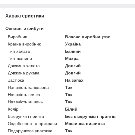
Характеристики
Основні атрибути
Виробник
Власне виробництво
Країна виробник
Україна
Тип халата
Банний
Тип тканини
Махра
Довжина халата
Довгий
Довжина рукава
Довгий
Застібка
На запах
Наявність капюшона
Так
Наявність пояса
Так
Наявність кишень
Так
Колір
Білий
Візерунки і принти
Без візерунків і принтів
Оздоблення та прикраси
Машинна вишивка
Подарункова упаковка
Так