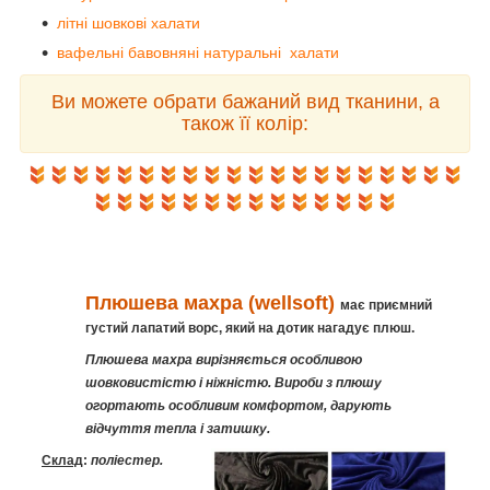
літні шовкові халати
вафельні бавовняні натуральні халати
Ви можете обрати бажаний вид тканини, а
також її колір:
Плюшева махра (wellsoft)
має приємний
густий лапатий ворс, який на дотик нагадує плюш.
Плюшева махра вирізняється особливою
шовковистістю і ніжністю. Вироби з плюшу
огортають особливим комфортом, дарують
відчуття тепла і затишку.
Склад
:
поліестер.