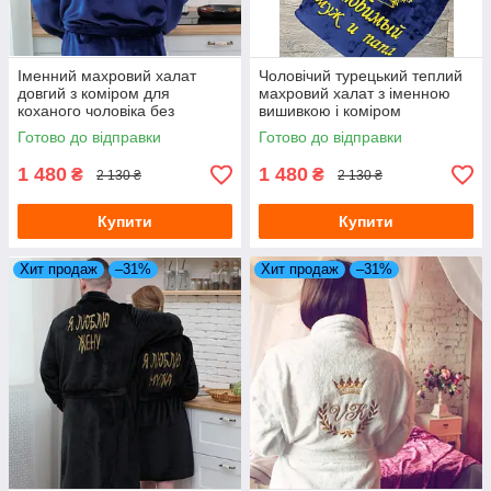
Іменний махровий халат
Чоловічий турецький теплий
довгий з коміром для
махровий халат з іменною
коханого чоловіка без
вишивкою і коміром
капюшона
Готово до відправки
Готово до відправки
1 480
1 480
₴
₴
2 130 ₴
2 130 ₴
Купити
Купити
Хит продаж
–31%
Хит продаж
–31%