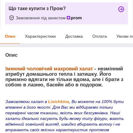
Що таке купити з Пром?
Замовлення під захистом
Опис
Характеристики
Доставка
Оплата
Умови п
Опис
Іменний чоловічий махровий халат
- незмінний
атрибут домашнього тепла і затишку. Його
приємно вдягати не тільки вдома, але і брати з
собою в лазню, басейн або в подорож.
Замовляючи халат в
Lisichkina
, Ви можете на 100% бути
впевнені в його якості. Для Вас ми відбираємо тільки
перевірені часом тканини, якість яких безсумнівна. Наші
халати ідеально пасують будь-якому типу фігури, мають
відмінний зовнішній вигляд, швидко вбирають вологу і не
втрачають своїх якісних характеристик протягом