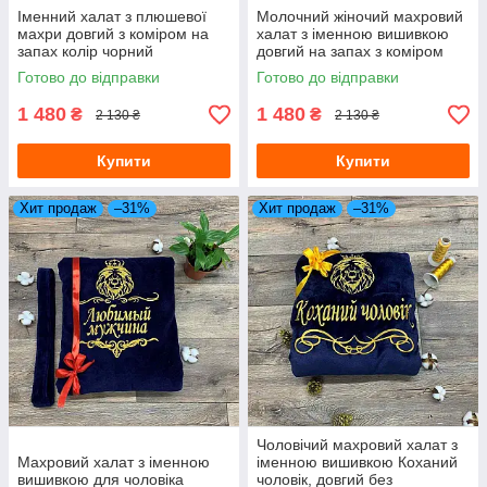
Іменний халат з плюшевої
Молочний жіночий махровий
махри довгий з коміром на
халат з іменною вишивкою
запах колір чорний
довгий на запах з коміром
Готово до відправки
Готово до відправки
1 480
1 480
₴
₴
2 130 ₴
2 130 ₴
Купити
Купити
Хит продаж
–31%
Хит продаж
–31%
Чоловічий махровий халат з
Махровий халат з іменною
іменною вишивкою Коханий
вишивкою для чоловіка
чоловік, довгий без