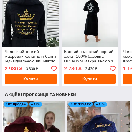
Чоловічий теплий
Банний чоловічий чорний
Чоло
махровий халат для бані з
халат 100% бавовна
махр
індивідуальною вишивкою,
ПРЕМІУМ махра велюр з
якос
халат з преміум махри-
індивідуальною вишивкою
капю
2 980
2 780
1 1
₴
₴
3 630 ₴
3 430 ₴
велюр, з капюшоном,
довгий з коміром
Хала
колір чорний
Купити
Купити
Акційні пропозиції та новинки
Хит продаж
–31%
Хит продаж
–31%