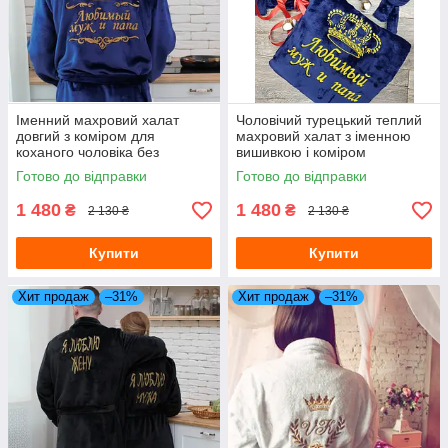
Іменний махровий халат
Чоловічий турецький теплий
довгий з коміром для
махровий халат з іменною
коханого чоловіка без
вишивкою і коміром
капюшона
Готово до відправки
Готово до відправки
1 480
1 480
₴
₴
2 130 ₴
2 130 ₴
Купити
Купити
Хит продаж
–31%
Хит продаж
–31%