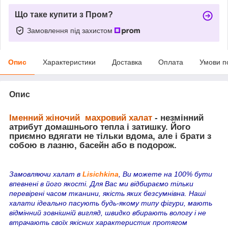
Що таке купити з Пром?
Замовлення під захистом
Опис
Характеристики
Доставка
Оплата
Умови п
Опис
Іменний жіночий махровий халат
- незмінний
атрибут домашнього тепла і затишку. Його
приємно вдягати не тільки вдома, але і брати з
собою в лазню, басейн або в подорож.
Замовляючи халат в
Lisichkina
, Ви можете на 100% бути
впевнені в його якості. Для Вас ми відбираємо тільки
перевірені часом тканини, якість яких безсумнівна. Наші
халати ідеально пасують будь-якому типу фігури, мають
відмінний зовнішній вигляд, швидко вбирають вологу і не
втрачають своїх якісних характеристик протягом