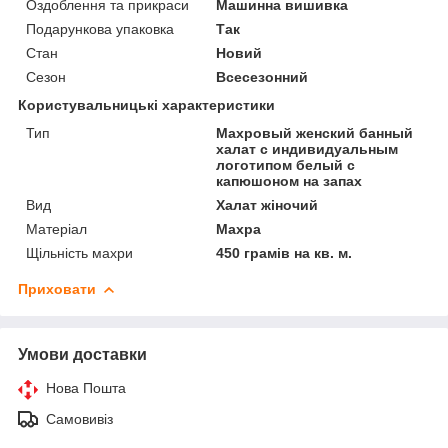
Оздоблення та прикраси
Машинна вишивка
Подарункова упаковка
Так
Стан
Новий
Сезон
Всесезонний
Користувальницькі характеристики
Тип
Махровый женский банный
халат с индивидуальным
логотипом белый с
капюшоном на запах
Вид
Халат жіночий
Матеріал
Махра
Щільність махри
450 грамів на кв. м.
Приховати
Умови доставки
Нова Пошта
Самовивіз