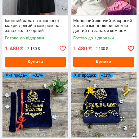
Іменний халат з плюшевої
Молочний жіночий махровий
махри довгий з коміром на
халат з іменною вишивкою
запах колір чорний
довгий на запах з коміром
Готово до відправки
Готово до відправки
1 480
1 480
₴
₴
2 130 ₴
2 130 ₴
Купити
Купити
Хит продаж
–31%
Хит продаж
–31%