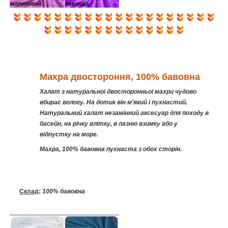
Махра двостороння, 100% бавовна
Халат з натуральної двосторонньої махри чудово
вбирає вологу. На дотик він м'який і пухнастий.
Натуральний халат незамінний аксесуар для походу в
басейн, на річку влітку, в лазню взимку або у
відпустку на море.
Махра, 100% бавовна пухнаста з обох сторін.
Склад
:
100% бавовна