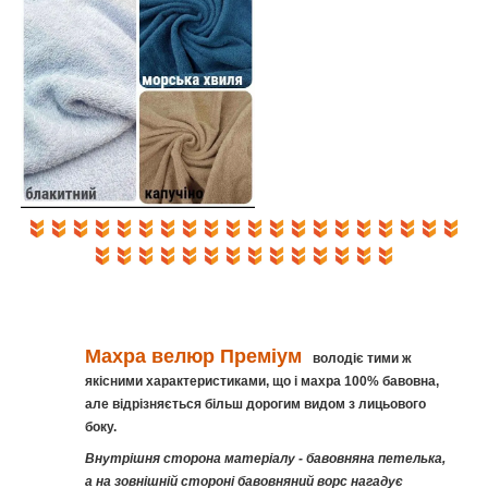
Махра велюр
Преміум
володіє тими ж
якісними характеристиками, що і махра 100% бавовна,
але відрізняється більш дорогим видом з лицьового
боку.
Внутрішня сторона матеріалу - бавовняна петелька,
а на зовнішній стороні бавовняний ворс нагадує