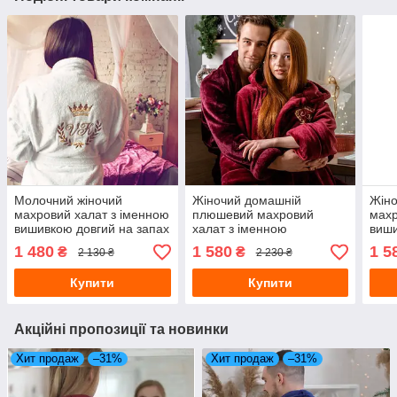
Молочний жіночий
Жіночий домашній
Жіно
махровий халат з іменною
плюшевий махровий
махр
вишивкою довгий на запах
халат з іменною
виш
з коміром
вишивкою
1 480
1 580
1 5
₴
₴
2 130 ₴
2 230 ₴
Купити
Купити
Акційні пропозиції та новинки
Хит продаж
–31%
Хит продаж
–31%