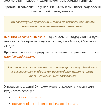
або логотип, підібрати вдалу комбінацію халата і вишивки.
Зробивши замовлення у нас, Ви 100% залишитеся задоволені
і якістю, і обслуговуванням.
Ми гарантуємо професійний підхід до кожного клієнта та
мінімальні терміни виконання замовлення
Іменний халат з вишивкою
– оригінальний подарунок на будь-
яке свято. Він приємно здивує і колег, і знайомих, і близьких
людей.
Креативною ідеєю подарунка на весілля або річницю стануть
парні іменні халати.
Вишивка на халаті виконується на професійному обладнанні
з використанням німецьких високоміцних ниток (у тому
числі шовкових і металізованих).
У нашому магазині Ви також можете замовити халати для
будь-якого сезону :
теплі іменні халати
натуральні і теплі плюшеві махрові халати