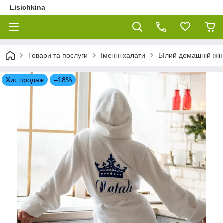
Lisichkina
Товари та послуги
Іменні халати
БІлий домашній жі
Хит продаж
–18%