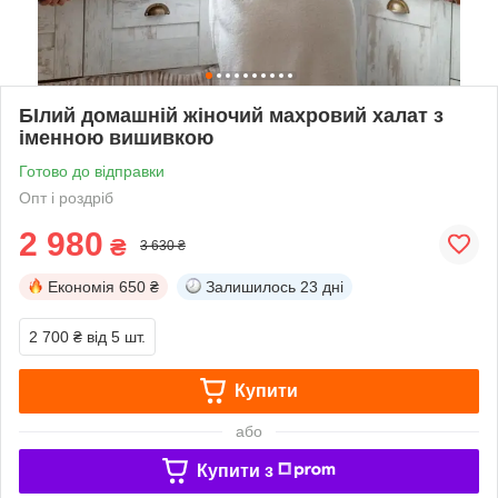
БІлий домашній жіночий махровий халат з
іменною вишивкою
Готово до відправки
Опт і роздріб
2 980
₴
3 630 ₴
Економія
650 ₴
Залишилось
23 дні
2 700 ₴
від 5 шт.
Купити
або
Купити з