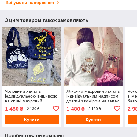
Всі умови повернення
З цим товаром також замовляють
Чоловічий халат з
Жіночий махровий халат з
Чоло
індивідуальною вишивкою
індивідуальним надписом
з ім
на спині махровий
довгий з коміром на запах
баво
мах
1 480
1 480
2 9
₴
₴
2 130 ₴
2 130 ₴
Купити
Купити
Подібні товари компанії