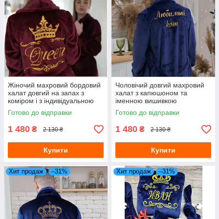
Жіночий махровий бордовий
Чоловічий довгий махровий
халат довгий на запах з
халат з капюшоном та
коміром і з індивідуальною
іменною вишивкою
вишивкою
Готово до відправки
Готово до відправки
1 480
1 480
₴
₴
2 130 ₴
2 130 ₴
Купити
Купити
Хит продаж
–31%
Хит продаж
–31%