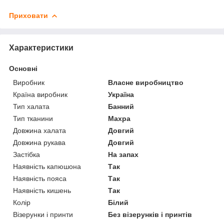
Приховати
Характеристики
Основні
Виробник
Власне виробництво
Країна виробник
Україна
Тип халата
Банний
Тип тканини
Махра
Довжина халата
Довгий
Довжина рукава
Довгий
Застібка
На запах
Наявність капюшона
Так
Наявність пояса
Так
Наявність кишень
Так
Колір
Білий
Візерунки і принти
Без візерунків і принтів