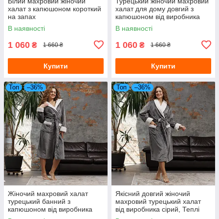
Білий махровий жіночий
Турецький жіночий махровий
халат з капюшоном короткий
халат для дому довгий з
на запах
капюшоном від виробника
синій, Банні халати
В наявності
В наявності
1 060
1 060
₴
₴
1 660 ₴
1 660 ₴
Купити
Купити
Топ
–36%
Топ
–36%
Жіночий махровий халат
Якісний довгий жіночий
турецький банний з
махровий турецький халат
капюшоном від виробника
від виробника сірий, Теплі
серій, Халати для дому
халати для жінок