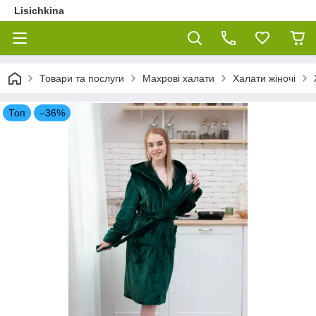
Lisichkina
Товари та послуги
Махрові халати
Халати жіночі
Топ
–36%