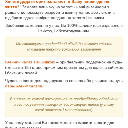
Хочете додати оригінальності в Вашу повсякденне
життя?!
Замовте вишивку на халаті - наші дизайнери з
радістю допоможуть розробити іменну напис або логотип,
підібрати вдале колірне поєднання халата і вишивки.
Зробивши замовлення у нас, Ви 100% залишитеся задоволені
і якістю, і обслуговуванням.
Ми гарантуємо професійний підхід до кожного клієнта
мінімальні терміни виконання замовлення
Іменний халат з вишивкою
– оригінальний подарунок на будь-
яке свято. Він стане приємним презентом для колег, знайомих
і близьких людей.
Чудовою ідеєю для подарунка на весілля або річницю стануть
парні іменні халати.
Вишивка на халаті виконується на професійному обладнанні
з застосуванням німецьких високоміцних ниток (у тому
числі шовкових і металізованих).
У нашому магазині Ви також можете замовити халати для