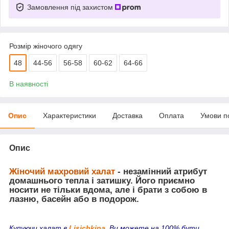
Замовлення під захистом
Розмір жіночого одягу
48
44-56
56-58
60-62
64-66
В наявності
Опис
Характеристики
Доставка
Оплата
Умови п
Опис
Жіночий махровий халат
- незамінний атрибут
домашнього тепла і затишку. Його приємно
носити не тільки вдома, але і брати з собою в
лазню, басейн або в подорож.
Купуючи халат в
Lisichkina
, Ви можете на 100% бути