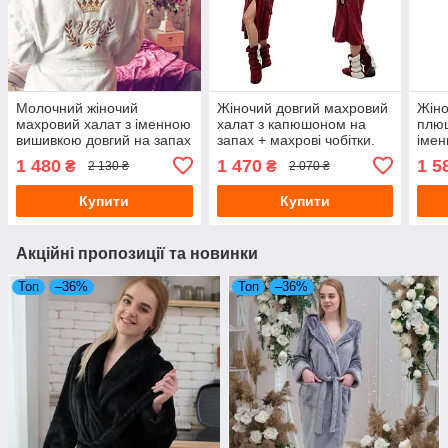
Молочний жіночий
Жіночий довгий махровий
Жіно
махровий халат з іменною
халат з капюшоном на
плюш
вишивкою довгий на запах
запах + махрові чобітки.
імен
з коміром
Колір бордо та молочний
з ка
1 480
1 470
1 5
₴
₴
2 130 ₴
2 070 ₴
Купити
Купити
Акційні пропозиції та новинки
Топ
–36%
Топ
–36%