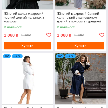
Жіночий халат махровий
Жіночий махровий банний
чорний довгий на запах з
халат сірий з капюшоном
коміром
довгий з поясом з турецької
плюшевою махри
В наявності
В наявності
1 060
1 060
₴
₴
1 660 ₴
1 660 ₴
Купити
Купити
Топ
–36%
Топ
–36%