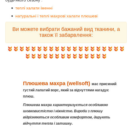
будь-якого сезону :
теплі халати іменні
натуральні і теплі махрові халати плюшеві
Ви можете вибрати бажаний вид тканини, а
також її забарвлення:
Плюшева махра (wellsoft)
має приємний
густий лапатий ворс, який за відчуттями нагадує
плюш.
Плюшева махра характеризується особливою
шовковистістю і ніжністю. Вироби з плюшу
відрізняються особливим комфортом, дарують
відчуття тепла і затишку.