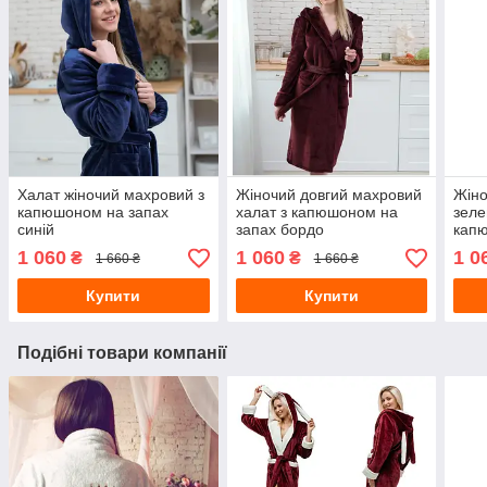
Халат жіночий махровий з
Жіночий довгий махровий
Жіно
капюшоном на запах
халат з капюшоном на
зеле
синій
запах бордо
кап
1 060
1 060
1 0
₴
₴
1 660 ₴
1 660 ₴
Купити
Купити
Подібні товари компанії