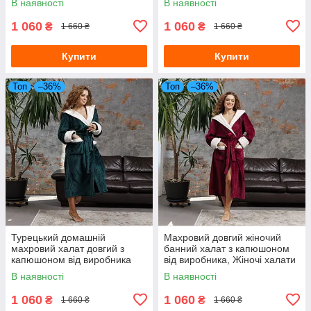
В наявності
В наявності
1 060
1 060
₴
₴
1 660 ₴
1 660 ₴
Купити
Купити
Топ
–36%
Топ
–36%
Турецький домашній
Махровий довгий жіночий
махровий халат довгий з
банний халат з капюшоном
капюшоном від виробника
від виробника, Жіночі халати
смарагдовий, Банні халати
Туреччина
В наявності
В наявності
1 060
1 060
₴
₴
1 660 ₴
1 660 ₴