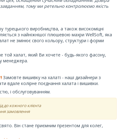
й цех, оснащений сучасним обладнанням. Довіра
м завданням, тому ми ретельно контролюємо якість
ру турецького виробництва, а також високоміцні
ляється з найніжнішої плюшевою махри WellSoft, яка
алат не змінює свого кольору, структури і форми
 той халат, який Ви хочете - будь-якого фасону,
 у менеджера.
!
Замовте вишивку на халаті - наші дизайнери з
ти вдале колірне поєднання халата і вишивки.
стю, і обслуговуванням.
д до кожного клієнта
ння замовлення
свято. Він стане приємним презентом для колег,