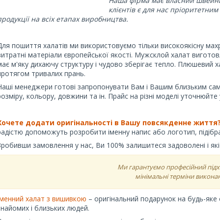
Наша фірма має власний швейни
клієнтів є для нас пріоритетни
продукції на всіх етапах виробництва.
Для пошиття халатів ми використовуємо тільки високоякісну мах
витратні матеріали європейської якості. Мужсклой халат виготов
має м'яку дихаючу структуру і чудово зберігає тепло. Плюшевий х
протягом тривалих прань.
Наші менеджери готові запропонувати Вам і Вашим близьким саме
розміру, кольору, довжини та ін. Прайс на різні моделі уточнюйте
Хочете додати оригінальності в Вашу повсякденне життя?
радістю допоможуть розробити іменну напис або логотип, підібра
Зробивши замовлення у нас, Ви 100% залишитеся задоволені і які
Ми гарантуємо професійний підхі
мінімальні терміни викона
Іменний халат з вишивкою
– оригінальний подарунок на будь-яке 
знайомих і близьких людей.