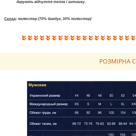
дарують відчуття тепла і затишку.
Склад
:
поліестер (70% бамбук, 30% поліестер)
РОЗМІРНА
С