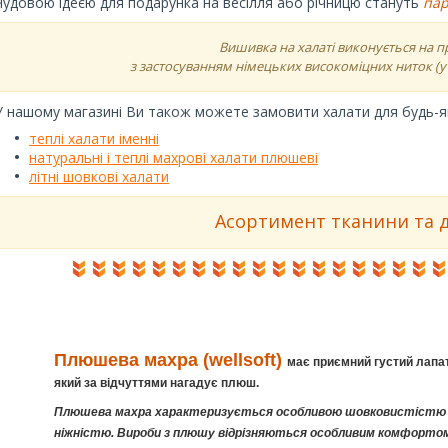
Чудовою ідеєю для подарунка на весілля або річницю стануть
пар
Вишивка на халаті виконується на 
з застосуванням німецьких високоміцних ниток (у 
У нашому магазині Ви також можете замовити халати для будь-як
теплі халати іменні
натуральні і теплі махрові халати плюшеві
літні шовкові халати
Асортимент тканини та д
Плюшева махра (wellsoft)
має приємний густий лапат
який за відчуттями нагадує плюш.
Плюшева махра характеризується особливою шовковистістю 
ніжністю. Вироби з плюшу відрізняються особливим комфорто