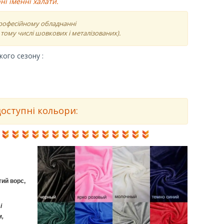
ні іменні халати.
професійному обладнанні
тому числі шовкових і металізованих).
ого сезону :
оступні кольори:
ий ворс,
і
м,