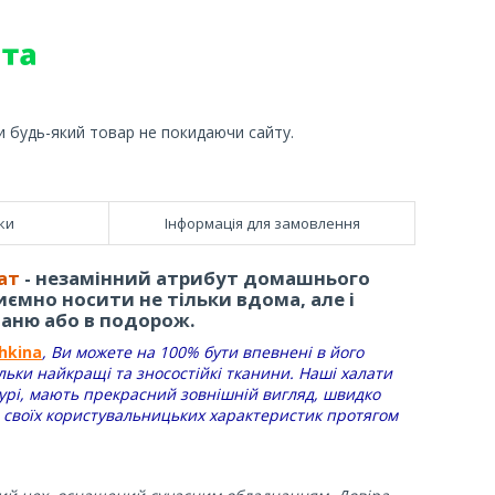
и будь-який товар не покидаючи сайту.
ки
Інформація для замовлення
ат
- незамінний атрибут домашнього
иємно носити не тільки вдома, але і
баню або в подорож.
chkina
, Ви можете на 100% бути впевнені в його
ільки найкращі та зносостійкі тканини. Наші халати
гурі, мають прекрасний зовнішній вигляд, швидко
 своїх користувальницьких характеристик протягом