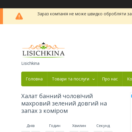
Зараз компанія не може швидко обробляти зам
Lisichkina
Головна
Товари та послуги
Про нас
Ко
Халат банний чоловічий
махровий зелений довгий на
запах з коміром
Днів
Годин
Хвилин
Секунд