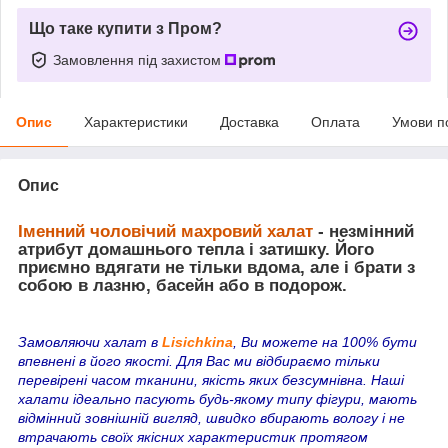
Що таке купити з Пром?
Замовлення під захистом
Опис
Характеристики
Доставка
Оплата
Умови п
Опис
Іменний чоловічий махровий халат
- незмінний
атрибут домашнього тепла і затишку. Його
приємно вдягати не тільки вдома, але і брати з
собою в лазню, басейн або в подорож.
Замовляючи халат в
Lisichkina
, Ви можете на 100% бути
впевнені в його якості. Для Вас ми відбираємо тільки
перевірені часом тканини, якість яких безсумнівна. Наші
халати ідеально пасують будь-якому типу фігури, мають
відмінний зовнішній вигляд, швидко вбирають вологу і не
втрачають своїх якісних характеристик протягом