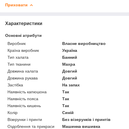
Приховати
Характеристики
Основні атрибути
Виробник
Власне виробництво
Країна виробник
Україна
Тип халата
Банний
Тип тканини
Махра
Довжина халата
Довгий
Довжина рукава
Довгий
Застібка
На запах
Наявність капюшона
Так
Наявність пояса
Так
Наявність кишень
Так
Колір
Синій
Візерунки і принти
Без візерунків і принтів
Оздоблення та прикраси
Машинна вишивка