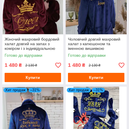
Жіночий махровий бордовий
Чоловічий довгий махровий
халат довгий на запах з
халат з капюшоном та
коміром і з індивідуальною
іменною вишивкою
вишивкою
Готово до відправки
Готово до відправки
1 480
1 480
₴
₴
2 130 ₴
2 130 ₴
Купити
Купити
Хит продаж
–31%
Хит продаж
–31%