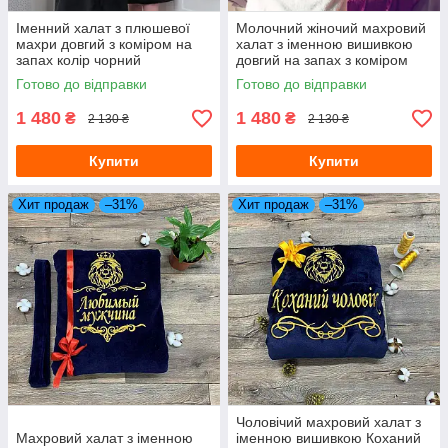
Іменний халат з плюшевої
Молочний жіночий махровий
махри довгий з коміром на
халат з іменною вишивкою
запах колір чорний
довгий на запах з коміром
Готово до відправки
Готово до відправки
1 480
1 480
₴
₴
2 130 ₴
2 130 ₴
Купити
Купити
Хит продаж
–31%
Хит продаж
–31%
Чоловічий махровий халат з
Махровий халат з іменною
іменною вишивкою Коханий