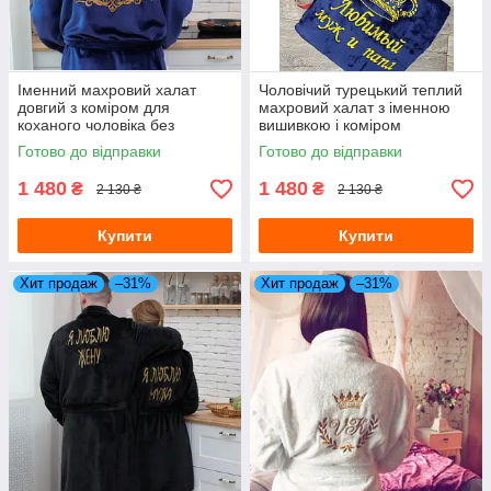
Іменний махровий халат
Чоловічий турецький теплий
довгий з коміром для
махровий халат з іменною
коханого чоловіка без
вишивкою і коміром
капюшона
Готово до відправки
Готово до відправки
1 480
1 480
₴
₴
2 130 ₴
2 130 ₴
Купити
Купити
Хит продаж
–31%
Хит продаж
–31%