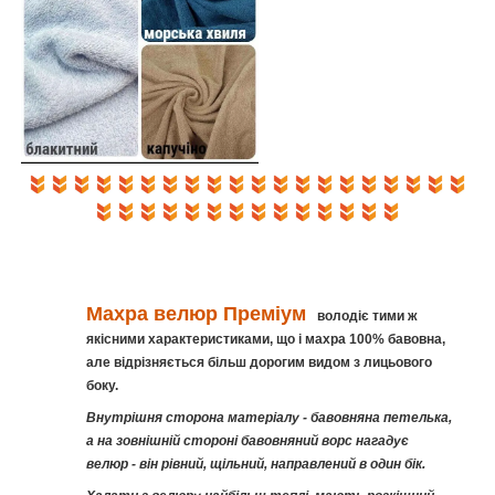
Махра велюр
Преміум
володіє тими ж
якісними характеристиками, що і махра 100% бавовна,
але відрізняється більш дорогим видом з лицьового
боку.
Внутрішня сторона матеріалу - бавовняна петелька,
а на зовнішній стороні бавовняний ворс нагадує
велюр - він рівний, щільний, направлений в один бік.