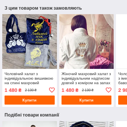
З цим товаром також замовляють
Чоловічий халат з
Жіночий махровий халат з
Чоло
індивідуальною вишивкою
індивідуальним надписом
з ім
на спині махровий
довгий з коміром на запах
баво
мах
1 480
1 480
2 9
₴
₴
2 130 ₴
2 130 ₴
Купити
Купити
Подібні товари компанії