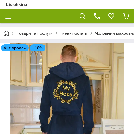
Lisichkina
Товари та послуги
Іменні халати
Чоловічий махрови
Хит продаж
–18%