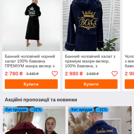
Банний чоловічий чорний
Банний чоловічий халат з
Чоло
халат 100% бавовна
преміум махри-велюр,
з ім
ПРЕМІУМ махра велюр з
100% бавовна, з
баво
індивідуальною вишивкою
індивідуальною вишивкою,
мах
2 780
2 980
2 9
₴
₴
3 430 ₴
3 630 ₴
довгий з коміром
з капюшоном, синього
кольору
Купити
Купити
Акційні пропозиції та новинки
Хит продаж
–31%
Хит продаж
–31%