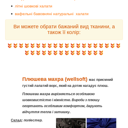
літні шовкові халати
вафельні бавовняні натуральні халати
Ви можете обрати бажаний вид тканини, а
також її колір:
Плюшева махра (wellsoft)
має приємний
густий лапатий ворс, який на дотик нагадує плюш.
Плюшева махра вирізняється особливою
шовковистістю і ніжністю. Вироби з плюшу
огортають особливим комфортом, дарують
відчуття тепла і затишку.
Склад
:
поліестер.