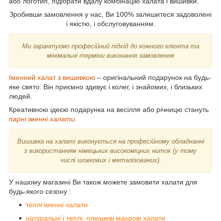
або логотип, підібрати вдалу комбінацію халата і вишивки.
Зробивши замовлення у нас, Ви 100% залишитеся задоволені
і якістю, і обслуговуванням.
Ми гарантуємо професійний підхід до кожного клієнта та
мінімальні терміни виконання замовлення
Іменний халат з вишивкою
– оригінальний подарунок на будь-
яке свято. Він приємно здивує і колег, і знайомих, і близьких
людей.
Креативною ідеєю подарунка на весілля або річницю стануть
парні іменні халати.
Вишивка на халаті виконується на професійному обладнанні
з використанням німецьких високоміцних ниток (у тому
числі шовкових і металізованих).
У нашому магазині Ви також можете замовити халати для
будь-якого сезону :
теплі іменні халати
натуральні і теплі плюшеві махрові халати