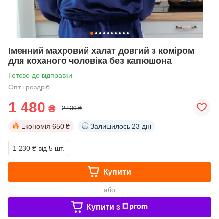
Іменний махровий халат довгий з коміром
для коханого чоловіка без капюшона
Готово до відправки
Опт і роздріб
1 480
₴
2 130 ₴
Економія
650 ₴
Залишилось
23 дні
1 230 ₴
від 5 шт.
Купити
або
Купити з