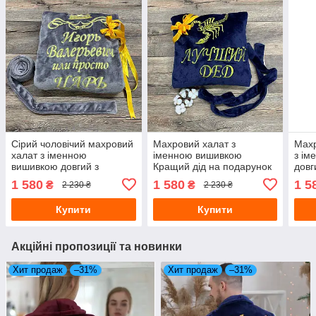
Сірий чоловічий махровий
Махровий халат з
Махр
халат з іменною
іменною вишивкою
з ім
вишивкою довгий з
Кращий дід на подарунок
довг
капюшоном і поясом на
довгий з капюшоном на
кап
1 580
1 580
1 5
₴
₴
2 230 ₴
2 230 ₴
подарунок чоловікові
запах
Купити
Купити
Акційні пропозиції та новинки
Хит продаж
–31%
Хит продаж
–31%