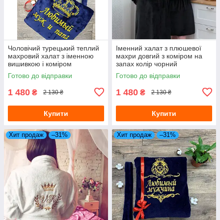
Чоловічий турецький теплий
Іменний халат з плюшевої
махровий халат з іменною
махри довгий з коміром на
вишивкою і коміром
запах колір чорний
Готово до відправки
Готово до відправки
1 480
1 480
₴
₴
2 130 ₴
2 130 ₴
Купити
Купити
Хит продаж
–31%
Хит продаж
–31%