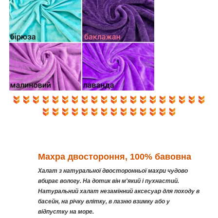
Махра двостороння, 100% бавовна
Халат з натуральної двосторонньої махри чудово
вбирає вологу. На дотик він м'який і пухнастий.
Натуральний халат незамінний аксесуар для походу в
басейн, на річку влітку, в лазню взимку або у
відпустку на море.