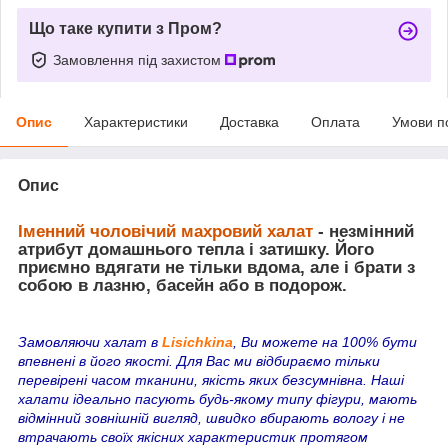
Що таке купити з Пром?
Замовлення під захистом
Опис
Характеристики
Доставка
Оплата
Умови п
Опис
Іменний чоловічий махровий халат
- незмінний
атрибут домашнього тепла і затишку. Його
приємно вдягати не тільки вдома, але і брати з
собою в лазню, басейн або в подорож.
Замовляючи халат в
Lisichkina
, Ви можете на 100% бути
впевнені в його якості. Для Вас ми відбираємо тільки
перевірені часом тканини, якість яких безсумнівна. Наші
халати ідеально пасують будь-якому типу фігури, мають
відмінний зовнішній вигляд, швидко вбирають вологу і не
втрачають своїх якісних характеристик протягом