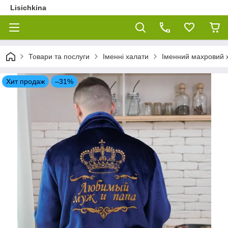
Lisichkina
Товари та послуги
Іменні халати
Іменний махровий х
Хит продаж
–31%