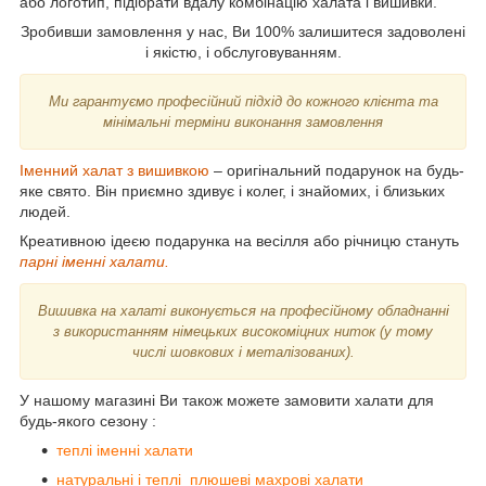
або логотип, підібрати вдалу комбінацію халата і вишивки.
Зробивши замовлення у нас, Ви 100% залишитеся задоволені
і якістю, і обслуговуванням.
Ми гарантуємо професійний підхід до кожного клієнта та
мінімальні терміни виконання замовлення
Іменний халат з вишивкою
– оригінальний подарунок на будь-
яке свято. Він приємно здивує і колег, і знайомих, і близьких
людей.
Креативною ідеєю подарунка на весілля або річницю стануть
парні іменні халати.
Вишивка на халаті виконується на професійному обладнанні
з використанням німецьких високоміцних ниток (у тому
числі шовкових і металізованих).
У нашому магазині Ви також можете замовити халати для
будь-якого сезону :
теплі іменні халати
натуральні і теплі плюшеві махрові халати