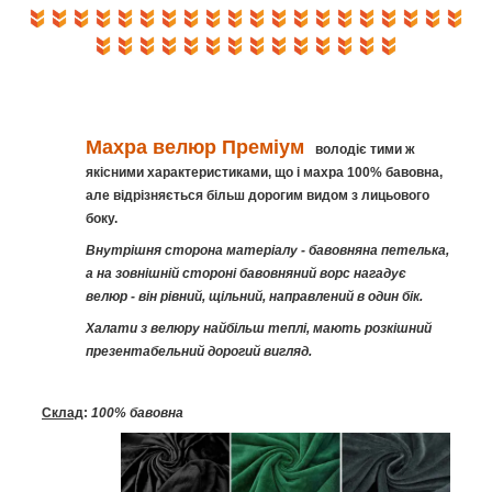
Махра велюр
Преміум
володіє тими ж
якісними характеристиками, що і махра 100% бавовна,
але відрізняється більш дорогим видом з лицьового
боку.
Внутрішня сторона матеріалу - бавовняна петелька,
а на зовнішній стороні бавовняний ворс нагадує
велюр - він рівний, щільний, направлений в один бік.
Халати з велюру найбільш теплі, мають розкішний
презентабельний дорогий вигляд.
Склад
:
100% бавовна