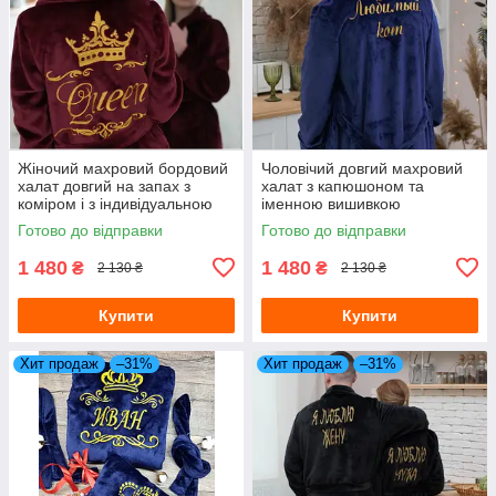
Жіночий махровий бордовий
Чоловічий довгий махровий
халат довгий на запах з
халат з капюшоном та
коміром і з індивідуальною
іменною вишивкою
вишивкою
Готово до відправки
Готово до відправки
1 480
1 480
₴
₴
2 130 ₴
2 130 ₴
Купити
Купити
Хит продаж
–31%
Хит продаж
–31%