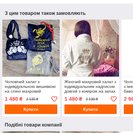
З цим товаром також замовляють
Чоловічий халат з
Жіночий махровий халат з
Чоло
індивідуальною вишивкою
індивідуальним надписом
з ім
на спині махровий
довгий з коміром на запах
баво
мах
1 480
1 480
2 9
₴
₴
2 130 ₴
2 130 ₴
Купити
Купити
Подібні товари компанії