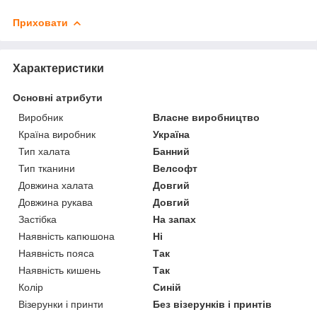
Приховати
Характеристики
Основні атрибути
Виробник
Власне виробництво
Країна виробник
Україна
Тип халата
Банний
Тип тканини
Велсофт
Довжина халата
Довгий
Довжина рукава
Довгий
Застібка
На запах
Наявність капюшона
Ні
Наявність пояса
Так
Наявність кишень
Так
Колір
Синій
Візерунки і принти
Без візерунків і принтів