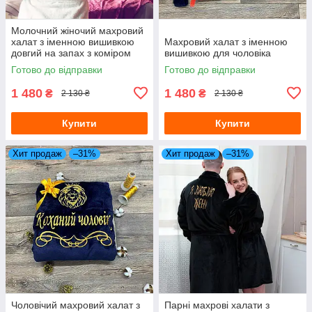
Молочний жіночий махровий
халат з іменною вишивкою
Махровий халат з іменною
довгий на запах з коміром
вишивкою для чоловіка
Готово до відправки
Готово до відправки
1 480
1 480
₴
₴
2 130 ₴
2 130 ₴
Купити
Купити
Хит продаж
–31%
Хит продаж
–31%
Чоловічий махровий халат з
Парні махрові халати з